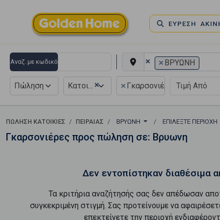
ΕΥΡΕΣΗ ΑΚΙ
×
×
Αναζ. με κωδικό
ΒΡΥΩΝΗ
×
×
Πώληση
Κατοικία
Γκαρσονιέρα
ΠΏΛΗΣΗ ΚΑΤΟΙΚΊΕΣ
ΠΕΙΡΑΙΑΣ
ΒΡΥΩΝΗ
ΕΠΙΛΈΞΤΕ ΠΕΡΙΟΧΉ
Γκαρσονιέρες προς πώληση σε: Βρυωνη
Δεν εντοπίστηκαν διαθέσιμα α
Τα κριτήρια αναζήτησής σας δεν απέδωσαν απο
συγκεκριμένη στιγμή. Σας προτείνουμε να αφαιρέσετ
επεκτείνετε την περιοχή ενδιαφέροντ