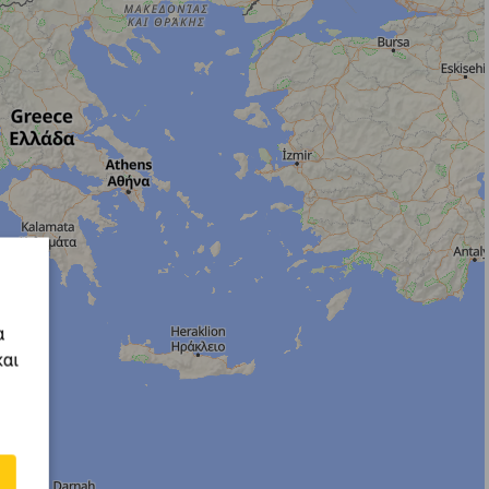
α
και