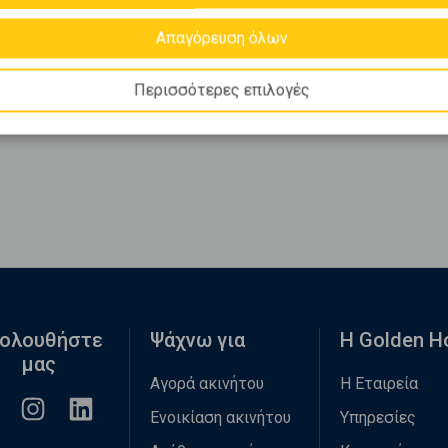
Απαγόρευση όλων
Περισσότερες επιλογές
ολουθήστε
Ψάχνω για
Η Golden 
μας
Αγορά ακινήτου
Η Εταιρεία
Ενοικίαση ακινήτου
Υπηρεσίες