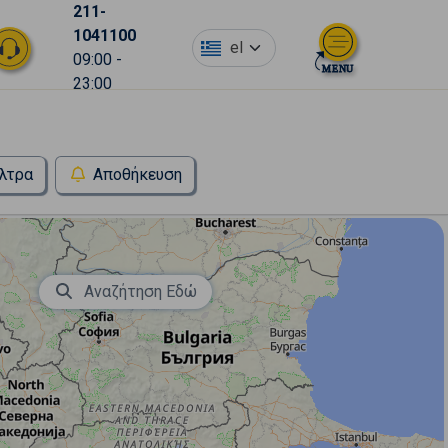
211-
1041100
el
09:00 -
23:00
λτρα
Αποθήκευση
Αναζήτηση Εδώ