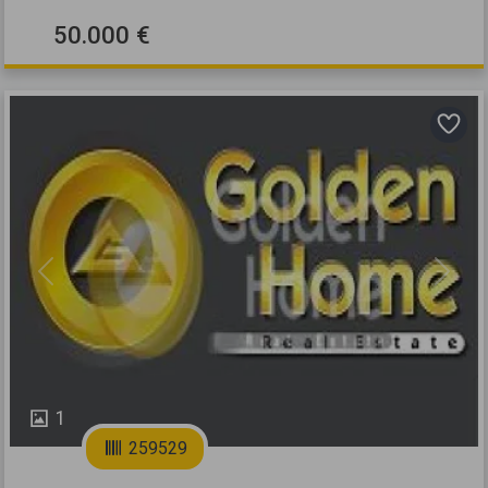
50.000 €
Previous
Next
1
259529