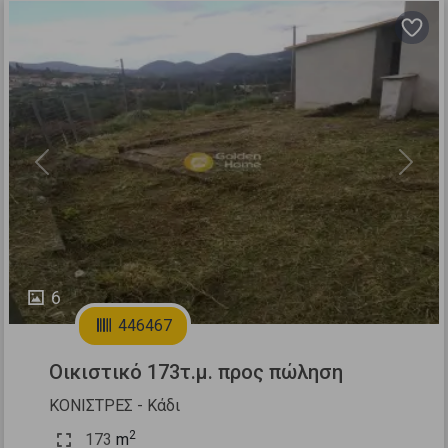
Previous
Next
6
446467
Οικιστικό 173τ.μ. προς πώληση
ΚΟΝΙΣΤΡΕΣ - Κάδι
2
173
m