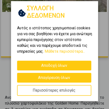
19
ΣΥΛΛΟΓΗ
332667
ΔΕΔΟΜΕΝΩΝ
Οικιστικό 357τ.μ. προς πώληση
Αυτός ο ιστότοπος χρησιμοποιεί cookies
ΚΟΝΙΣΤΡΕΣ - Γάια
για να σας βοηθήσει να έχετε μια ανώτερη
2
εμπειρία περιήγησης στον ιστότοπο
357
m
καθώς και να παρέχουμε αποδοτικά τις
50.000 €
υπηρεσίες μας.
Μάθετε περισσότερα...
Αποδοχή όλων
Εμφανίζονται
1-3
από
3
.
Απαγόρευση όλων
Περισσότερες επιλογές
Ανακαλύψτε
οικόπεδα
σε
Κονιστρες
μέσα από το
πλούσιο χαρτοφυλάκιο της Golden Home. Περιηγηθείτε