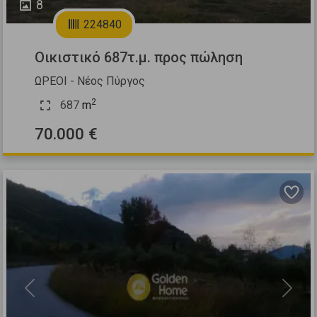
8
224840
Οικιστικό 687τ.μ. προς πώληση
ΩΡΕΟΙ - Νέος Πύργος
2
687
m
70.000 €
Previous
Next