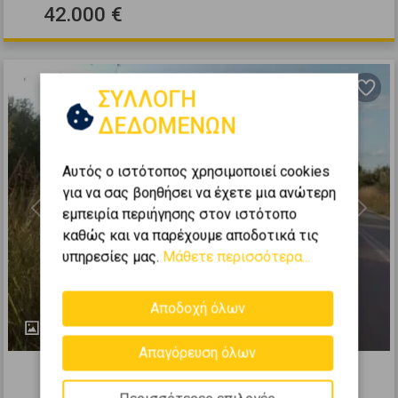
42.000 €
ΣΥΛΛΟΓΗ
ΔΕΔΟΜΕΝΩΝ
Αυτός ο ιστότοπος χρησιμοποιεί cookies
για να σας βοηθήσει να έχετε μια ανώτερη
εμπειρία περιήγησης στον ιστότοπο
Previous
Next
καθώς και να παρέχουμε αποδοτικά τις
υπηρεσίες μας.
Μάθετε περισσότερα...
Αποδοχή όλων
8
155391
Απαγόρευση όλων
Οικιστικό 3500τ.μ. προς πώληση