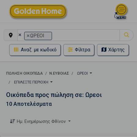
×
×
ΩΡΕΟΙ
Αναζ. με κωδικό
Φίλτρα
Χάρτης
ΠΏΛΗΣΗ ΟΙΚΌΠΕΔΑ
Ν.ΕΥΒΟΙΑΣ
ΩΡΕΟΙ
ΕΠΙΛΈΞΤΕ ΠΕΡΙΟΧΉ
Οικόπεδα προς πώληση σε: Ωρεοι
10 Αποτελέσματα
Ημ. Ενημέρωσης Φθίνον