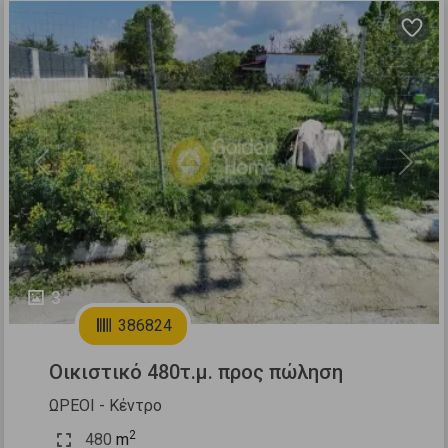
Previous
Next
3
386824
Οικιστικό 480τ.μ. προς πώληση
ΩΡΕΟΙ - Κέντρο
2
480
m