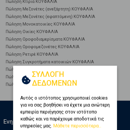
Πώληση Κτίρια ΚΟΥΦΑΛΙΑ
Πώληση Μεζονέτες (ανεξάρτητη) ΚΟΥΦΑΛΙΑ
Πώληση Μεζονέτες (εφαπτόμενη) ΚΟΥΦΑΛΙΑ
Πώληση Μονοκατοικίες ΚΟΥΦΑΛΙΑ
Πώληση Οικίες ΚΟΥΦΑΛΙΑ
Πώληση Οροφοδιαμερίσματα ΚΟΥΦΑΛΙΑ
Πώληση Οροφομεζονέτες ΚΟΥΦΑΛΙΑ
Πώληση Ρετιρέ ΚΟΥΦΑΛΙΑ
Πώληση Συγκροτήματα κατοικιών ΚΟΥΦΑΛΙΑ
Πώληση Υπόγεια ΚΟΥΦΑΛΙΑ
ΣΥΛΛΟΓΗ
Πώληση Υπόσκαφα ΚΟΥΦΑΛΙΑ
ΔΕΔΟΜΕΝΩΝ
Πώληση Υπολ. υψουν ΚΟΥΦΑΛΙΑ
Αυτός ο ιστότοπος χρησιμοποιεί cookies
για να σας βοηθήσει να έχετε μια ανώτερη
εμπειρία περιήγησης στον ιστότοπο
καθώς και να παρέχουμε αποδοτικά τις
Ενημερωθείτε
υπηρεσίες μας.
Μάθετε περισσότερα...