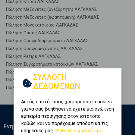
Πώληση Κτίρια ΛΑΓΚΑΔΑΣ
Πώληση Μεζονέτες (ανεξάρτητη) ΛΑΓΚΑΔΑΣ
Πώληση Μεζονέτες (εφαπτόμενη) ΛΑΓΚΑΔΑΣ
Πώληση Μονοκατοικίες ΛΑΓΚΑΔΑΣ
Πώληση Οικίες ΛΑΓΚΑΔΑΣ
Πώληση Οροφοδιαμερίσματα ΛΑΓΚΑΔΑΣ
Πώληση Οροφομεζονέτες ΛΑΓΚΑΔΑΣ
Πώληση Ρετιρέ ΛΑΓΚΑΔΑΣ
Πώληση Συγκροτήματα κατοικιών ΛΑΓΚΑΔΑΣ
Πώληση Υπόγεια ΛΑΓΚΑΔΑΣ
ΣΥΛΛΟΓΗ
Πώληση Υπόσκαφα ΛΑΓΚΑΔΑΣ
ΔΕΔΟΜΕΝΩΝ
Πώληση Υπολ. υψουν ΛΑΓΚΑΔΑΣ
Αυτός ο ιστότοπος χρησιμοποιεί cookies
για να σας βοηθήσει να έχετε μια ανώτερη
εμπειρία περιήγησης στον ιστότοπο
καθώς και να παρέχουμε αποδοτικά τις
Ενημερωθείτε
υπηρεσίες μας.
Μάθετε περισσότερα...