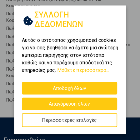
Κουτρουμπαίικα
ΣΥΛΛΟΓΗ
Πώληση Μεζονέτες (εφαπτόμενη) ΕΠΙΔΑΥΡΟΣ -
Κουτρουμπαίικα
ΔΕΔΟΜΕΝΩΝ
Πώληση Μονοκατοικίες ΕΠΙΔΑΥΡΟΣ - Κουτρουμπαίικα
Πώληση Οικίες ΕΠΙΔΑΥΡΟΣ - Κουτρουμπαίικα
Αυτός ο ιστότοπος χρησιμοποιεί cookies
Πώληση Οροφοδιαμερίσματα ΕΠΙΔΑΥΡΟΣ - Κουτρουμπαίικα
για να σας βοηθήσει να έχετε μια ανώτερη
Πώληση Οροφομεζονέτες ΕΠΙΔΑΥΡΟΣ - Κουτρουμπαίικα
εμπειρία περιήγησης στον ιστότοπο
Πώληση Ρετιρέ ΕΠΙΔΑΥΡΟΣ - Κουτρουμπαίικα
καθώς και να παρέχουμε αποδοτικά τις
Πώληση Συγκροτήματα κατοικιών ΕΠΙΔΑΥΡΟΣ -
υπηρεσίες μας.
Μάθετε περισσότερα...
Κουτρουμπαίικα
Πώληση Υπόγεια ΕΠΙΔΑΥΡΟΣ - Κουτρουμπαίικα
Αποδοχή όλων
Πώληση Υπόσκαφα ΕΠΙΔΑΥΡΟΣ - Κουτρουμπαίικα
Πώληση Υπολ. υψουν ΕΠΙΔΑΥΡΟΣ - Κουτρουμπαίικα
Απαγόρευση όλων
Περισσότερες επιλογές