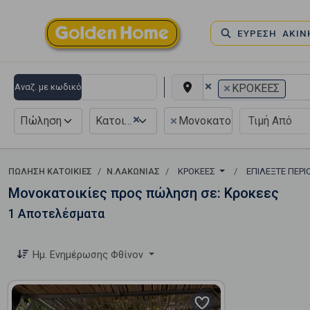
ΕΥΡΕΣΗ ΑΚΙ
×
×
Αναζ. με κωδικό
ΚΡΟΚΕΕΣ
×
×
Πώληση
Κατοικία
Μονοκατοικία
ΠΏΛΗΣΗ ΚΑΤΟΙΚΊΕΣ
Ν.ΛΑΚΩΝΙΑΣ
ΚΡΟΚΕΕΣ
ΕΠΙΛΈΞΤΕ ΠΕΡ
Μονοκατοικίες προς πώληση σε: Κροκεες
1 Αποτελέσματα
Ημ. Ενημέρωσης Φθίνον