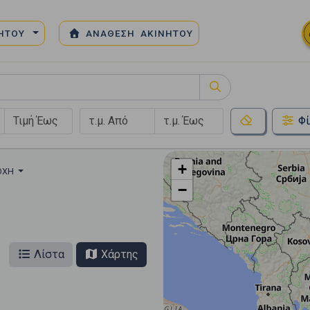
ΝΗΤΟΥ
ΑΝΑΘΕΣΗ ΑΚΙΝΗΤΟΥ
Φί
+
ΙΟΧΉ
−
Λίστα
Χάρτης