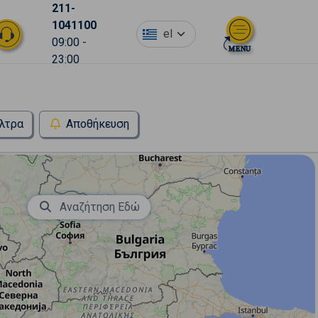
211-
1041100
el
09:00 -
23:00
λτρα
Αποθήκευση
Αναζήτηση Εδώ