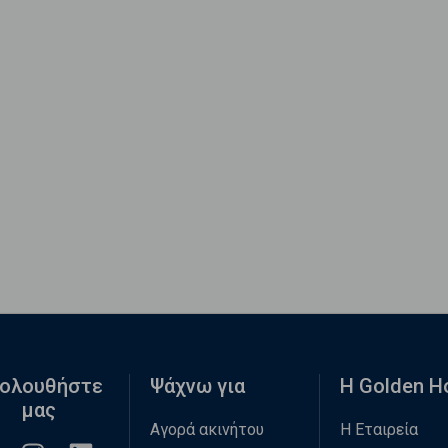
ολουθήστε
Ψάχνω για
Η Golden 
μας
Αγορά ακινήτου
Η Εταιρεία