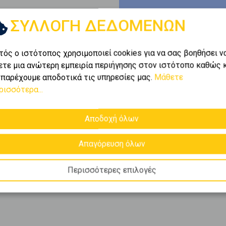
ΣΥΛΛΟΓΗ ΔΕΔΟΜΕΝΩΝ
ι
1-1
από
1
.
τός ο ιστότοπος χρησιμοποιεί cookies για να σας βοηθήσει ν
ετε μια ανώτερη εμπειρία περιήγησης στον ιστότοπο καθώς 
ύσιο χαρτοφυλάκιο της
 παρέχουμε αποδοτικά τις υπηρεσίες μας.
Μάθετε
ίες
σε
Κροκεες
και βρείτε
ρισσότερα...
τερες ευκαιρίες προς
θε ανάγκη.
Αποδοχή όλων
Απαγόρευση όλων
Περισσότερες επιλογές