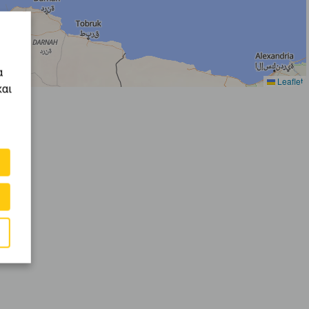
α
Leaflet
και