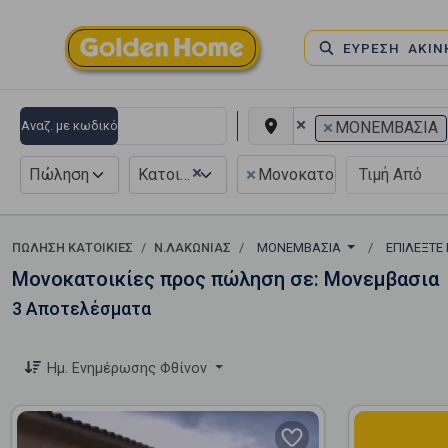
ΕΥΡΕΣΗ ΑΚΙ
×
×
Αναζ. με κωδικό
ΜΟΝΕΜΒΑΣΙΑ
×
×
Πώληση
Κατοικία
Μονοκατοικία
ΠΏΛΗΣΗ ΚΑΤΟΙΚΊΕΣ
Ν.ΛΑΚΩΝΙΑΣ
ΜΟΝΕΜΒΑΣΙΑ
ΕΠΙΛΈΞΤΕ
Μονοκατοικίες προς πώληση σε: Μονεμβασια
3 Αποτελέσματα
Ημ. Ενημέρωσης Φθίνον