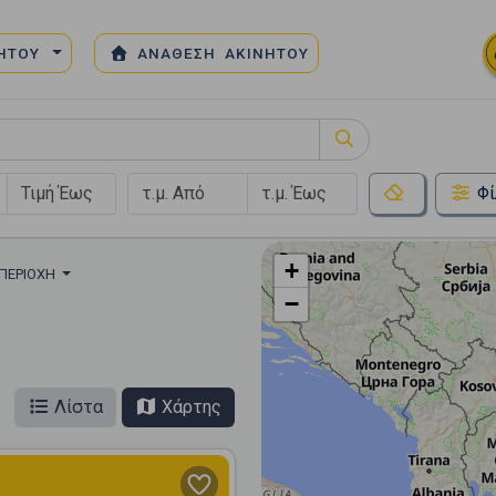
ΝΗΤΟΥ
ΑΝΑΘΕΣΗ ΑΚΙΝΗΤΟΥ
Φί
+
 ΠΕΡΙΟΧΉ
−
Λίστα
Χάρτης