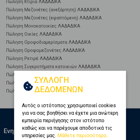
Πώληση Κτίρια ΛΑΔΑΔΙΚΑ
Πώληση Μεζονέτες (ανεξάρτητη) ΛΑΔΑΔΙΚΑ
Πώληση Μεζονέτες (εφαπτόμενη) ΛΑΔΑΔΙΚΑ
Πώληση Μονοκατοικίες ΛΑΔΑΔΙΚΑ
Πώληση Οικίες ΛΑΔΑΔΙΚΑ
Πώληση Οροφοδιαμερίσματα ΛΑΔΑΔΙΚΑ
Πώληση Οροφομεζονέτες ΛΑΔΑΔΙΚΑ
Πώληση Ρετιρέ ΛΑΔΑΔΙΚΑ
Πώληση Συγκροτήματα κατοικιών ΛΑΔΑΔΙΚΑ
Πώληση Υπόγεια ΛΑΔΑΔΙΚΑ
ΣΥΛΛΟΓΗ
Πώληση Υπόσκαφα ΛΑΔΑΔΙΚΑ
ΔΕΔΟΜΕΝΩΝ
Πώληση Υπολ. υψουν ΛΑΔΑΔΙΚΑ
Αυτός ο ιστότοπος χρησιμοποιεί cookies
για να σας βοηθήσει να έχετε μια ανώτερη
εμπειρία περιήγησης στον ιστότοπο
καθώς και να παρέχουμε αποδοτικά τις
Ενημερωθείτε
υπηρεσίες μας.
Μάθετε περισσότερα...