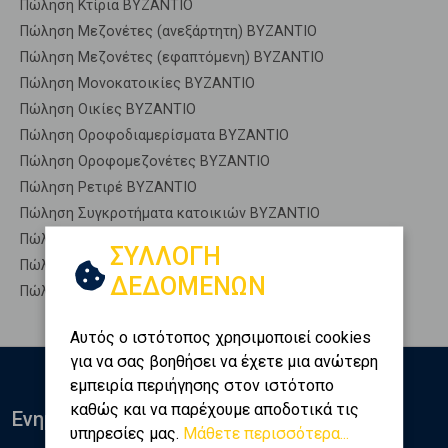
Πώληση Κτίρια ΒΥΖΑΝΤΙΟ
Πώληση Μεζονέτες (ανεξάρτητη) ΒΥΖΑΝΤΙΟ
Πώληση Μεζονέτες (εφαπτόμενη) ΒΥΖΑΝΤΙΟ
Πώληση Μονοκατοικίες ΒΥΖΑΝΤΙΟ
Πώληση Οικίες ΒΥΖΑΝΤΙΟ
Πώληση Οροφοδιαμερίσματα ΒΥΖΑΝΤΙΟ
Πώληση Οροφομεζονέτες ΒΥΖΑΝΤΙΟ
Πώληση Ρετιρέ ΒΥΖΑΝΤΙΟ
Πώληση Συγκροτήματα κατοικιών ΒΥΖΑΝΤΙΟ
Πώληση Υπόγεια ΒΥΖΑΝΤΙΟ
ΣΥΛΛΟΓΗ
Πώληση Υπόσκαφα ΒΥΖΑΝΤΙΟ
ΔΕΔΟΜΕΝΩΝ
Πώληση Υπολ. υψουν ΒΥΖΑΝΤΙΟ
Αυτός ο ιστότοπος χρησιμοποιεί cookies
για να σας βοηθήσει να έχετε μια ανώτερη
εμπειρία περιήγησης στον ιστότοπο
καθώς και να παρέχουμε αποδοτικά τις
Ενημερωθείτε
υπηρεσίες μας.
Μάθετε περισσότερα...