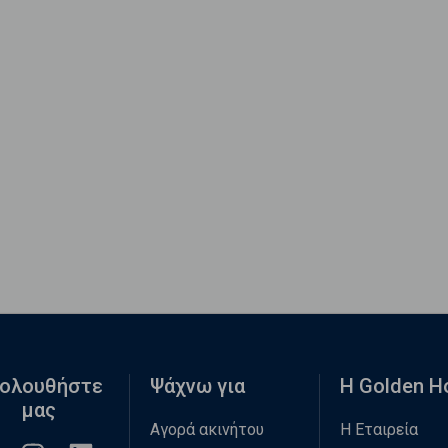
ολουθήστε
Ψάχνω για
Η Golden 
μας
Αγορά ακινήτου
Η Εταιρεία