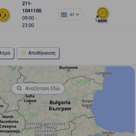
211-
1041100
el
09:00 -
23:00
λτρα
Αποθήκευση
Αναζήτηση Εδώ