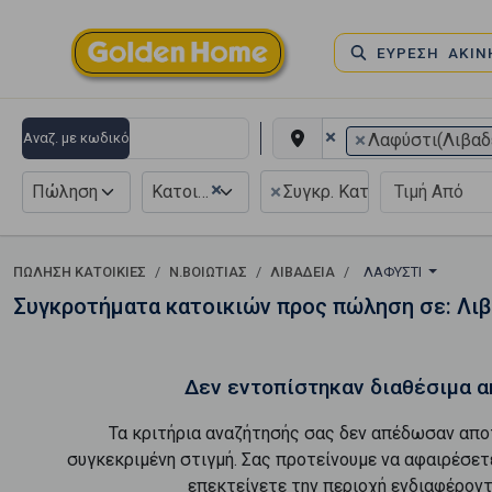
ΕΥΡΕΣΗ ΑΚΙ
×
×
Αναζ. με κωδικό
Λαφύστι(Λιβαδ
×
×
Πώληση
Κατοικία
Συγκρ. Κατοικιών
ΠΏΛΗΣΗ ΚΑΤΟΙΚΊΕΣ
Ν.ΒΟΙΩΤΙΑΣ
ΛΙΒΑΔΕΙΑ
ΛΑΦΎΣΤΙ
Συγκροτήματα κατοικιών προς πώληση σε: Λιβ
Δεν εντοπίστηκαν διαθέσιμα α
Τα κριτήρια αναζήτησής σας δεν απέδωσαν απο
συγκεκριμένη στιγμή. Σας προτείνουμε να αφαιρέσετ
επεκτείνετε την περιοχή ενδιαφέροντ