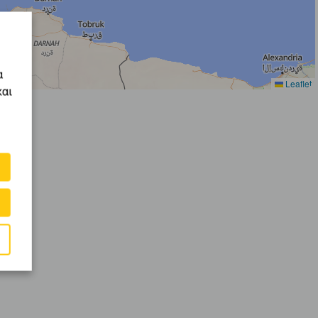
α
Leaflet
και