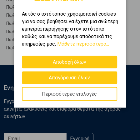
Πώληση Οροφομεζονέτες ΣΠΑΤΑ - Λακέζα
Αυτός ο ιστότοπος χρησιμοποιεί cookies
Πώληση Ρετιρέ ΣΠΑΤΑ - Λακέζα
για να σας βοηθήσει να έχετε μια ανώτερη
Πώληση Συγκροτήματα κατοικιών ΣΠΑΤΑ - Λακέζα
εμπειρία περιήγησης στον ιστότοπο
Πώληση Υπόγεια ΣΠΑΤΑ - Λακέζα
καθώς και να παρέχουμε αποδοτικά τις
Πώληση Υπόσκαφα ΣΠΑΤΑ - Λακέζα
υπηρεσίες μας.
Μάθετε περισσότερα...
Πώληση Υπολ. υψουν ΣΠΑΤΑ - Λακέζα
Αποδοχή όλων
Απαγόρευση όλων
Ενημερωθείτε
Περισσότερες επιλογές
Εγγραφείτε στο newsletter της Golden Home για νέα
ακίνητα, αναλύσεις και διάφορα θέματα της αγοράς
ακινήτων
Εγγραφή