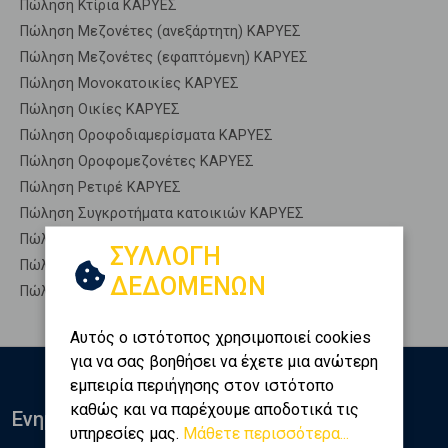
Πώληση Κτίρια ΚΑΡΥΕΣ
Πώληση Μεζονέτες (ανεξάρτητη) ΚΑΡΥΕΣ
Πώληση Μεζονέτες (εφαπτόμενη) ΚΑΡΥΕΣ
Πώληση Μονοκατοικίες ΚΑΡΥΕΣ
Πώληση Οικίες ΚΑΡΥΕΣ
Πώληση Οροφοδιαμερίσματα ΚΑΡΥΕΣ
Πώληση Οροφομεζονέτες ΚΑΡΥΕΣ
Πώληση Ρετιρέ ΚΑΡΥΕΣ
Πώληση Συγκροτήματα κατοικιών ΚΑΡΥΕΣ
Πώληση Υπόγεια ΚΑΡΥΕΣ
ΣΥΛΛΟΓΗ
Πώληση Υπόσκαφα ΚΑΡΥΕΣ
ΔΕΔΟΜΕΝΩΝ
Πώληση Υπολ. υψουν ΚΑΡΥΕΣ
Αυτός ο ιστότοπος χρησιμοποιεί cookies
για να σας βοηθήσει να έχετε μια ανώτερη
εμπειρία περιήγησης στον ιστότοπο
καθώς και να παρέχουμε αποδοτικά τις
Ενημερωθείτε
υπηρεσίες μας.
Μάθετε περισσότερα...