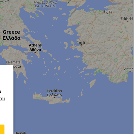
α
και