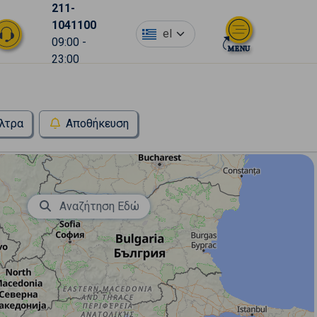
211-
1041100
el
09:00 -
23:00
λτρα
Αποθήκευση
Αναζήτηση Εδώ