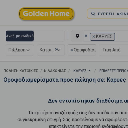
ΕΥΡΕΣΗ ΑΚΙ
×
×
Αναζ. με κωδικό
ΚΑΡΥΕΣ
×
×
Πώληση
Κατοικία
Οροφοδιαμέρισμα
ΠΏΛΗΣΗ ΚΑΤΟΙΚΊΕΣ
Ν.ΛΑΚΩΝΙΑΣ
ΚΑΡΥΕΣ
ΕΠΙΛΈΞΤΕ ΠΕΡΙ
Οροφοδιαμερίσματα προς πώληση σε: Καρυες
Δεν εντοπίστηκαν διαθέσιμα α
Τα κριτήρια αναζήτησής σας δεν απέδωσαν απο
συγκεκριμένη στιγμή. Σας προτείνουμε να αφαιρέσετ
επεκτείνετε την περιοχή ενδιαφέροντ