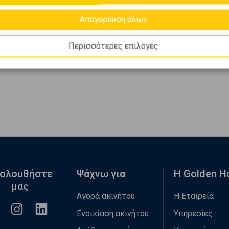
Απαγόρευση όλων
Περισσότερες επιλογές
ολουθήστε
Ψάχνω για
Η Golden 
μας
Αγορά ακινήτου
Η Εταιρεία
Ενοικίαση ακινήτου
Υπηρεσίες