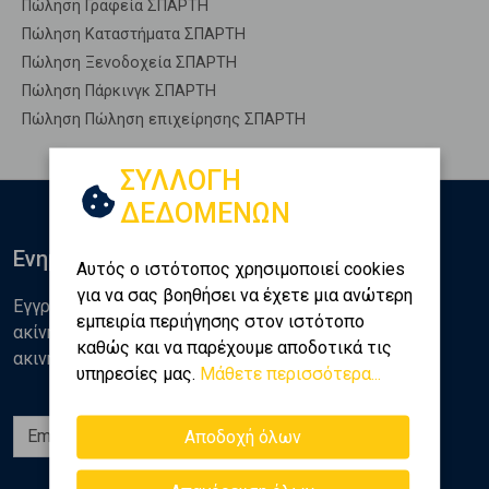
Πώληση Γραφεία ΣΠΑΡΤΗ
Πώληση Καταστήματα ΣΠΑΡΤΗ
Πώληση Ξενοδοχεία ΣΠΑΡΤΗ
Πώληση Πάρκινγκ ΣΠΑΡΤΗ
Πώληση Πώληση επιχείρησης ΣΠΑΡΤΗ
ΣΥΛΛΟΓΗ
ΔΕΔΟΜΕΝΩΝ
Ενημερωθείτε
Αυτός ο ιστότοπος χρησιμοποιεί cookies
για να σας βοηθήσει να έχετε μια ανώτερη
Εγγραφείτε στο newsletter της Golden Home για νέα
εμπειρία περιήγησης στον ιστότοπο
ακίνητα, αναλύσεις και διάφορα θέματα της αγοράς
καθώς και να παρέχουμε αποδοτικά τις
ακινήτων
υπηρεσίες μας.
Μάθετε περισσότερα...
Εγγραφή
Αποδοχή όλων
Ακολουθήστε μας