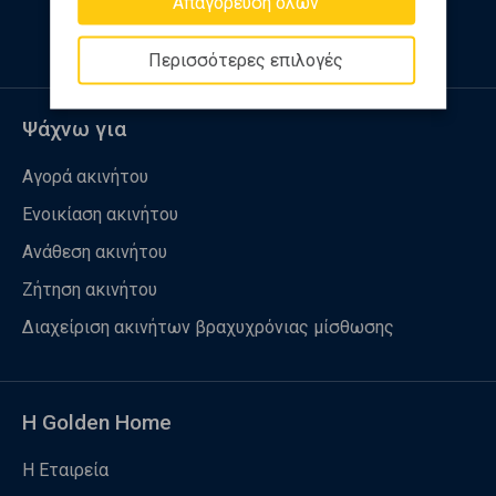
Απαγόρευση όλων
Περισσότερες επιλογές
Ψάχνω για
Αγορά ακινήτου
Ενοικίαση ακινήτου
Ανάθεση ακινήτου
Ζήτηση ακινήτου
Διαχείριση ακινήτων βραχυχρόνιας μίσθωσης
Η Golden Home
Η Εταιρεία