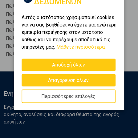
ΔΕΔΟΜΕΝΩΝ
Πώληση Οικόπεδα ΩΛΕΝΙΑ
Πώληση Αγροτεμάχια ΛΑΡΙΣΣΟΣ - Παραλίμνη
Αυτός ο ιστότοπος χρησιμοποιεί cookies
Πώληση Δασικές εκτάσεις ΛΑΡΙΣΣΟΣ - Παραλίμνη
για να σας βοηθήσει να έχετε μια ανώτερη
Πώληση Εκτάσεις ΛΑΡΙΣΣΟΣ - Παραλίμνη
εμπειρία περιήγησης στον ιστότοπο
Πώληση Επαγγελματικά οικόπεδα ΛΑΡΙΣΣΟΣ - Παραλίμνη
καθώς και να παρέχουμε αποδοτικά τις
Πώληση Νησιά ΛΑΡΙΣΣΟΣ - Παραλίμνη
υπηρεσίες μας.
Μάθετε περισσότερα...
Πώληση Οικιστικά ΛΑΡΙΣΣΟΣ - Παραλίμνη
Αποδοχή όλων
Απαγόρευση όλων
Ενημερωθείτε
Περισσότερες επιλογές
Εγγραφείτε στο newsletter της Golden Home για νέα
ακίνητα, αναλύσεις και διάφορα θέματα της αγοράς
ακινήτων