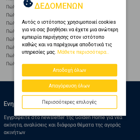
ΔΕΔΟΜΕΝΩΝ
Πώληση Οικίες ΝΑΥΠΛΙΟ - Λευκάκια
Πώληση Οροφοδιαμερίσματα ΝΑΥΠΛΙΟ - Λευκάκια
Αυτός ο ιστότοπος χρησιμοποιεί cookies
Πώληση Οροφομεζονέτες ΝΑΥΠΛΙΟ - Λευκάκια
για να σας βοηθήσει να έχετε μια ανώτερη
Πώληση Ρετιρέ ΝΑΥΠΛΙΟ - Λευκάκια
εμπειρία περιήγησης στον ιστότοπο
Πώληση Συγκροτήματα κατοικιών ΝΑΥΠΛΙΟ - Λευκάκια
καθώς και να παρέχουμε αποδοτικά τις
Πώληση Υπόγεια ΝΑΥΠΛΙΟ - Λευκάκια
υπηρεσίες μας.
Μάθετε περισσότερα...
Πώληση Υπόσκαφα ΝΑΥΠΛΙΟ - Λευκάκια
Πώληση Υπολ. υψουν ΝΑΥΠΛΙΟ - Λευκάκια
Αποδοχή όλων
Απαγόρευση όλων
Περισσότερες επιλογές
Ενημερωθείτε
Εγγραφείτε στο newsletter της Golden Home για νέα
ακίνητα, αναλύσεις και διάφορα θέματα της αγοράς
ακινήτων