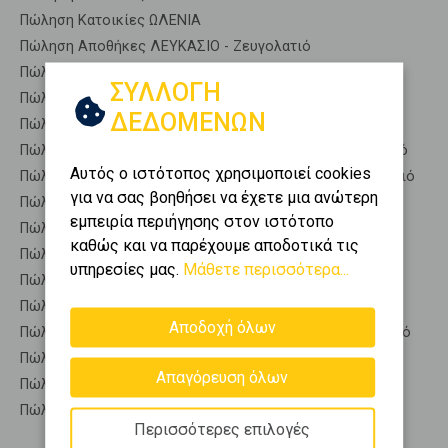
Πώληση Κατοικίες ΩΛΕΝΙΑ
Πώληση Αποθήκες ΛΕΥΚΑΣΙΟ - Ζευγολατιό
Πώληση Γκαρσονιέρες ΛΕΥΚΑΣΙΟ - Ζευγολατιό
ΣΥΛΛΟΓΗ
Πώληση Διαμερίσματα ΛΕΥΚΑΣΙΟ - Ζευγολατιό
ΔΕΔΟΜΕΝΩΝ
Πώληση Κτίρια ΛΕΥΚΑΣΙΟ - Ζευγολατιό
Πώληση Μεζονέτες (ανεξάρτητη) ΛΕΥΚΑΣΙΟ - Ζευγολατιό
Αυτός ο ιστότοπος χρησιμοποιεί cookies
Πώληση Μεζονέτες (εφαπτόμενη) ΛΕΥΚΑΣΙΟ - Ζευγολατιό
για να σας βοηθήσει να έχετε μια ανώτερη
Πώληση Μονοκατοικίες ΛΕΥΚΑΣΙΟ - Ζευγολατιό
εμπειρία περιήγησης στον ιστότοπο
Πώληση Οικίες ΛΕΥΚΑΣΙΟ - Ζευγολατιό
καθώς και να παρέχουμε αποδοτικά τις
Πώληση Οροφοδιαμερίσματα ΛΕΥΚΑΣΙΟ - Ζευγολατιό
υπηρεσίες μας.
Μάθετε περισσότερα...
Πώληση Οροφομεζονέτες ΛΕΥΚΑΣΙΟ - Ζευγολατιό
Πώληση Ρετιρέ ΛΕΥΚΑΣΙΟ - Ζευγολατιό
Αποδοχή όλων
Πώληση Συγκροτήματα κατοικιών ΛΕΥΚΑΣΙΟ - Ζευγολατιό
Πώληση Υπόγεια ΛΕΥΚΑΣΙΟ - Ζευγολατιό
Απαγόρευση όλων
Πώληση Υπόσκαφα ΛΕΥΚΑΣΙΟ - Ζευγολατιό
Πώληση Υπολ. υψουν ΛΕΥΚΑΣΙΟ - Ζευγολατιό
Περισσότερες επιλογές