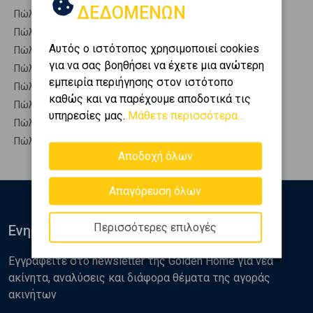
ΔΕΔΟΜΕΝΩΝ
Πώληση Οικίες ΓΡΕΒΕΝΑ - Λόχμη
Πώληση Οροφοδιαμερίσματα ΓΡΕΒΕΝΑ - Λόχμη
Αυτός ο ιστότοπος χρησιμοποιεί cookies
Πώληση Οροφομεζονέτες ΓΡΕΒΕΝΑ - Λόχμη
για να σας βοηθήσει να έχετε μια ανώτερη
Πώληση Ρετιρέ ΓΡΕΒΕΝΑ - Λόχμη
εμπειρία περιήγησης στον ιστότοπο
Πώληση Συγκροτήματα κατοικιών ΓΡΕΒΕΝΑ - Λόχμη
καθώς και να παρέχουμε αποδοτικά τις
Πώληση Υπόγεια ΓΡΕΒΕΝΑ - Λόχμη
υπηρεσίες μας.
Μάθετε περισσότερα...
Πώληση Υπόσκαφα ΓΡΕΒΕΝΑ - Λόχμη
Πώληση Υπολ. υψουν ΓΡΕΒΕΝΑ - Λόχμη
Αποδοχή όλων
Απαγόρευση όλων
Περισσότερες επιλογές
Ενημερωθείτε
Εγγραφείτε στο newsletter της Golden Home για νέα
ακίνητα, αναλύσεις και διάφορα θέματα της αγοράς
ακινήτων