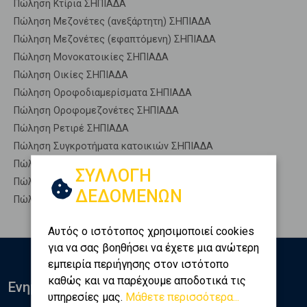
Πώληση Κτίρια ΣΗΠΙΑΔΑ
Πώληση Μεζονέτες (ανεξάρτητη) ΣΗΠΙΑΔΑ
Πώληση Μεζονέτες (εφαπτόμενη) ΣΗΠΙΑΔΑ
Πώληση Μονοκατοικίες ΣΗΠΙΑΔΑ
Πώληση Οικίες ΣΗΠΙΑΔΑ
Πώληση Οροφοδιαμερίσματα ΣΗΠΙΑΔΑ
Πώληση Οροφομεζονέτες ΣΗΠΙΑΔΑ
Πώληση Ρετιρέ ΣΗΠΙΑΔΑ
Πώληση Συγκροτήματα κατοικιών ΣΗΠΙΑΔΑ
Πώληση Υπόγεια ΣΗΠΙΑΔΑ
ΣΥΛΛΟΓΗ
Πώληση Υπόσκαφα ΣΗΠΙΑΔΑ
ΔΕΔΟΜΕΝΩΝ
Πώληση Υπολ. υψουν ΣΗΠΙΑΔΑ
Αυτός ο ιστότοπος χρησιμοποιεί cookies
για να σας βοηθήσει να έχετε μια ανώτερη
εμπειρία περιήγησης στον ιστότοπο
καθώς και να παρέχουμε αποδοτικά τις
Ενημερωθείτε
υπηρεσίες μας.
Μάθετε περισσότερα...