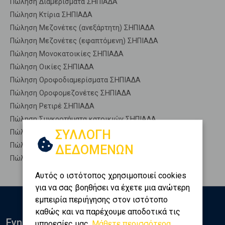
Πώληση Διαμερίσματα ΣΗΠΙΑΔΑ
Πώληση Κτίρια ΣΗΠΙΑΔΑ
Πώληση Μεζονέτες (ανεξάρτητη) ΣΗΠΙΑΔΑ
Πώληση Μεζονέτες (εφαπτόμενη) ΣΗΠΙΑΔΑ
Πώληση Μονοκατοικίες ΣΗΠΙΑΔΑ
Πώληση Οικίες ΣΗΠΙΑΔΑ
Πώληση Οροφοδιαμερίσματα ΣΗΠΙΑΔΑ
Πώληση Οροφομεζονέτες ΣΗΠΙΑΔΑ
Πώληση Ρετιρέ ΣΗΠΙΑΔΑ
Πώληση Συγκροτήματα κατοικιών ΣΗΠΙΑΔΑ
ΣΥΛΛΟΓΗ
Πώληση Υπόγεια ΣΗΠΙΑΔΑ
Πώληση Υπόσκαφα ΣΗΠΙΑΔΑ
ΔΕΔΟΜΕΝΩΝ
Πώληση Υπολ. υψουν ΣΗΠΙΑΔΑ
Αυτός ο ιστότοπος χρησιμοποιεί cookies
για να σας βοηθήσει να έχετε μια ανώτερη
εμπειρία περιήγησης στον ιστότοπο
καθώς και να παρέχουμε αποδοτικά τις
Ενημερωθείτε
υπηρεσίες μας.
Μάθετε περισσότερα...