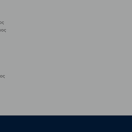
ος
νος
νος