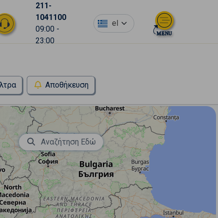
211-
1041100
el
09:00 -
23:00
λτρα
Αποθήκευση
Αναζήτηση Εδώ