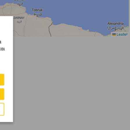
Leaflet
α
και