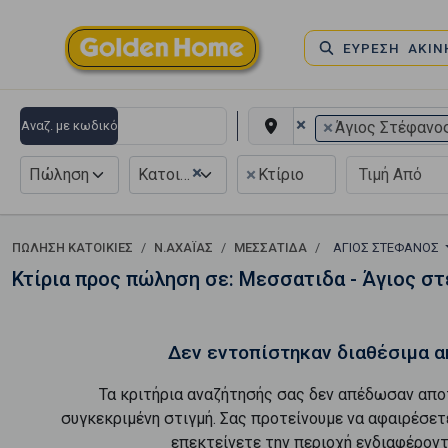
ΕΥΡΕΣΗ ΑΚΙ
×
×
Αναζ. με κωδικό
Άγιος Στέφανο
×
×
Πώληση
Κατοικία
Κτίριο
ΠΏΛΗΣΗ ΚΑΤΟΙΚΊΕΣ
Ν.ΑΧΑΪΑΣ
ΜΕΣΣΑΤΙΔΑ
ΆΓΙΟΣ ΣΤΈΦΑΝΟΣ
Κτίρια προς πώληση σε: Μεσσατιδα - Άγιος σ
Δεν εντοπίστηκαν διαθέσιμα α
Τα κριτήρια αναζήτησής σας δεν απέδωσαν απο
συγκεκριμένη στιγμή. Σας προτείνουμε να αφαιρέσετ
επεκτείνετε την περιοχή ενδιαφέροντ