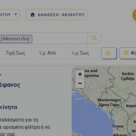
ΝΗΤΟΥ
ΑΝΑΘΕΣΗ ΑΚΙΝΗΤΟΥ
ς(Μεσσατιδα)
Φί
+
−
τέφανος
κίνητα
τελέσματα για τη
ε ορισμένα φίλτρα ή να
ός σας.