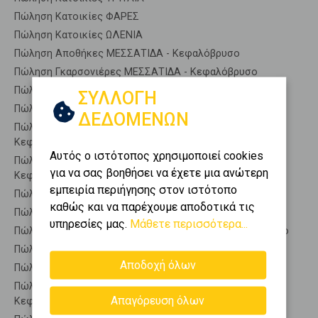
Πώληση Κατοικίες ΦΑΡΕΣ
Πώληση Κατοικίες ΩΛΕΝΙΑ
Πώληση Αποθήκες ΜΕΣΣΑΤΙΔΑ - Κεφαλόβρυσο
Πώληση Γκαρσονιέρες ΜΕΣΣΑΤΙΔΑ - Κεφαλόβρυσο
Πώληση Διαμερίσματα ΜΕΣΣΑΤΙΔΑ - Κεφαλόβρυσο
ΣΥΛΛΟΓΗ
Πώληση Κτίρια ΜΕΣΣΑΤΙΔΑ - Κεφαλόβρυσο
ΔΕΔΟΜΕΝΩΝ
Πώληση Μεζονέτες (ανεξάρτητη) ΜΕΣΣΑΤΙΔΑ -
Κεφαλόβρυσο
Αυτός ο ιστότοπος χρησιμοποιεί cookies
Πώληση Μεζονέτες (εφαπτόμενη) ΜΕΣΣΑΤΙΔΑ -
για να σας βοηθήσει να έχετε μια ανώτερη
Κεφαλόβρυσο
εμπειρία περιήγησης στον ιστότοπο
Πώληση Μονοκατοικίες ΜΕΣΣΑΤΙΔΑ - Κεφαλόβρυσο
καθώς και να παρέχουμε αποδοτικά τις
Πώληση Οικίες ΜΕΣΣΑΤΙΔΑ - Κεφαλόβρυσο
υπηρεσίες μας.
Μάθετε περισσότερα...
Πώληση Οροφοδιαμερίσματα ΜΕΣΣΑΤΙΔΑ - Κεφαλόβρυσο
Πώληση Οροφομεζονέτες ΜΕΣΣΑΤΙΔΑ - Κεφαλόβρυσο
Αποδοχή όλων
Πώληση Ρετιρέ ΜΕΣΣΑΤΙΔΑ - Κεφαλόβρυσο
Πώληση Συγκροτήματα κατοικιών ΜΕΣΣΑΤΙΔΑ -
Απαγόρευση όλων
Κεφαλόβρυσο