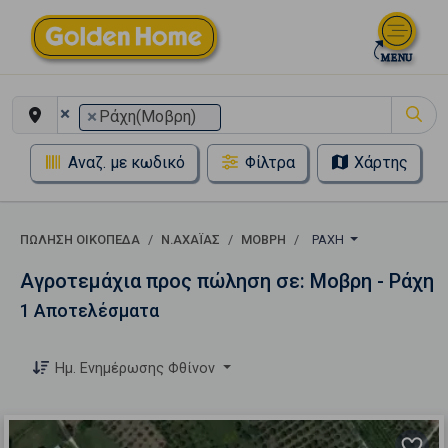
×
×
Ράχη(Μοβρη)
Αναζ. με κωδικό
Φίλτρα
Χάρτης
ΠΏΛΗΣΗ ΟΙΚΌΠΕΔΑ
Ν.ΑΧΑΪΑΣ
ΜΟΒΡΗ
ΡΆΧΗ
Αγροτεμάχια προς πώληση σε: Μοβρη - Ράχη
1 Αποτελέσματα
Ημ. Ενημέρωσης Φθίνον