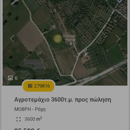
Previous
Next
6
279816
Αγροτεμάχιο 3600τ.μ. προς πώληση
ΜΟΒΡΗ - Ράχη
2
3600
m