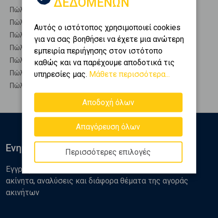
ΔΕΔΟΜΕΝΩΝ
Πώληση Οικόπεδα ΩΛΕΝΙΑ
Πώληση Αγροτεμάχια ΜΟΒΡΗ - Μπουταίικα
Αυτός ο ιστότοπος χρησιμοποιεί cookies
Πώληση Δασικές εκτάσεις ΜΟΒΡΗ - Μπουταίικα
για να σας βοηθήσει να έχετε μια ανώτερη
Πώληση Εκτάσεις ΜΟΒΡΗ - Μπουταίικα
εμπειρία περιήγησης στον ιστότοπο
Πώληση Επαγγελματικά οικόπεδα ΜΟΒΡΗ - Μπουταίικα
καθώς και να παρέχουμε αποδοτικά τις
Πώληση Νησιά ΜΟΒΡΗ - Μπουταίικα
υπηρεσίες μας.
Μάθετε περισσότερα...
Πώληση Οικιστικά ΜΟΒΡΗ - Μπουταίικα
Αποδοχή όλων
Απαγόρευση όλων
Ενημερωθείτε
Περισσότερες επιλογές
Εγγραφείτε στο newsletter της Golden Home για νέα
ακίνητα, αναλύσεις και διάφορα θέματα της αγοράς
ακινήτων