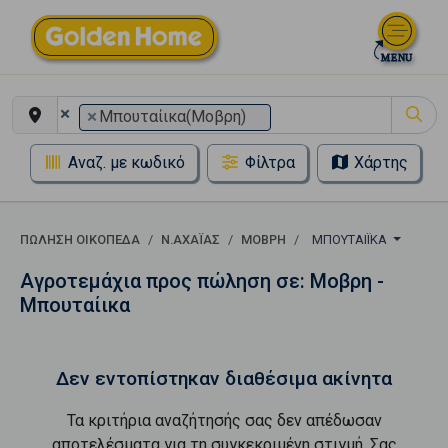
×
×
Μπουταίικα(Μοβρη)
Αναζ. με κωδικό
Φίλτρα
Χάρτης
ΠΏΛΗΣΗ ΟΙΚΌΠΕΔΑ
Ν.ΑΧΑΪΑΣ
ΜΟΒΡΗ
ΜΠΟΥΤΑΊΙΚΑ
Αγροτεμάχια προς πώληση σε: Μοβρη -
Μπουταίικα
Δεν εντοπίστηκαν διαθέσιμα ακίνητα
Τα κριτήρια αναζήτησής σας δεν απέδωσαν
αποτελέσματα για τη συγκεκριμένη στιγμή. Σας