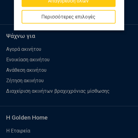
Απαγόρευση όλων
Περισσότερες επιλογές
Ψάχνω για
Αγορά ακινήτου
Ενοικίαση ακινήτου
Ανάθεση ακινήτου
Ζήτηση ακινήτου
Διαχείριση ακινήτων βραχυχρόνιας μίσθωσης
Η Golden Home
Η Εταιρεία