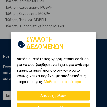
Πώληση Γραφεία ΜΟΒΡΗ
Πώληση Καταστήματα ΜΟΒΡΗ
Πώληση Ξενοδοχεία ΜΟΒΡΗ
Πώληση Πάρκινγκ ΜΟΒΡΗ
Πώληση Πώληση επιχείρησης ΜΟΒΡΗ
ΣΥΛΛΟΓΗ
ΔΕΔΟΜΕΝΩΝ
Ενημερωθείτε
Αυτός ο ιστότοπος χρησιμοποιεί cookies
για να σας βοηθήσει να έχετε μια ανώτερη
Εγγραφείτε στο newsletter της Golden Home για νέα
εμπειρία περιήγησης στον ιστότοπο
ακίνητα, αναλύσεις και διάφορα θέματα της αγοράς
καθώς και να παρέχουμε αποδοτικά τις
ακινήτων
υπηρεσίες μας.
Μάθετε περισσότερα...
Εγγραφή
Αποδοχή όλων
Ακολουθήστε μας