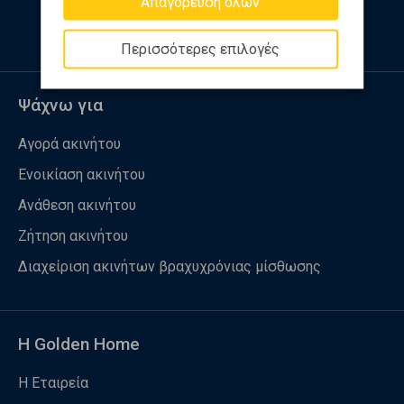
Απαγόρευση όλων
Περισσότερες επιλογές
Ψάχνω για
Αγορά ακινήτου
Ενοικίαση ακινήτου
Ανάθεση ακινήτου
Ζήτηση ακινήτου
Διαχείριση ακινήτων βραχυχρόνιας μίσθωσης
Η Golden Home
Η Εταιρεία