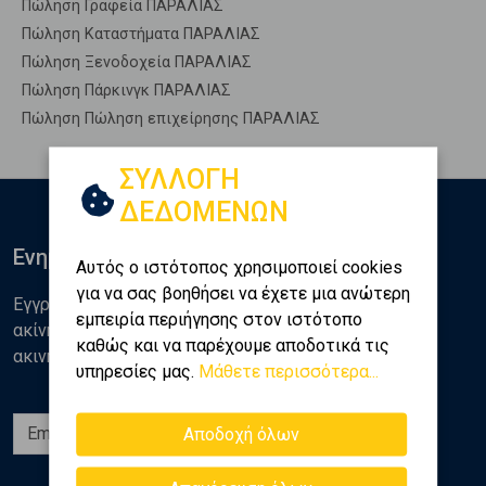
Πώληση Γραφεία ΠΑΡΑΛΙΑΣ
Πώληση Καταστήματα ΠΑΡΑΛΙΑΣ
Πώληση Ξενοδοχεία ΠΑΡΑΛΙΑΣ
Πώληση Πάρκινγκ ΠΑΡΑΛΙΑΣ
Πώληση Πώληση επιχείρησης ΠΑΡΑΛΙΑΣ
ΣΥΛΛΟΓΗ
ΔΕΔΟΜΕΝΩΝ
Ενημερωθείτε
Αυτός ο ιστότοπος χρησιμοποιεί cookies
για να σας βοηθήσει να έχετε μια ανώτερη
Εγγραφείτε στο newsletter της Golden Home για νέα
εμπειρία περιήγησης στον ιστότοπο
ακίνητα, αναλύσεις και διάφορα θέματα της αγοράς
καθώς και να παρέχουμε αποδοτικά τις
ακινήτων
υπηρεσίες μας.
Μάθετε περισσότερα...
Εγγραφή
Αποδοχή όλων
Ακολουθήστε μας