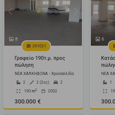
Previous
Next
Previous
8
6
391031
Γραφείο 190τ.μ. προς
Κατάσ
πώληση
πώλη
ΝΕΑ ΧΑΛΚΗΔΟΝΑ - Χρυσαλλίδα
ΝΕΑ ΧΑ
2
2 (2ος)
2
1
2
190
m
2002
19
300.000 €
300.