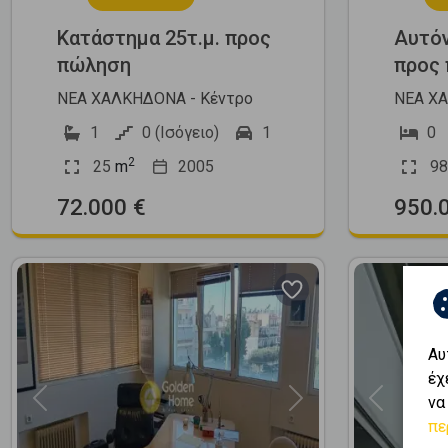
Κατάστημα 25τ.μ. προς
Αυτόν
πώληση
προς
ΝΕΑ ΧΑΛΚΗΔΟΝΑ - Κέντρο
ΝΕΑ ΧΑ
1
0 (Ισόγειο)
1
0
2
25
m
2005
98
72.000 €
950.
Αυ
έχ
να
Previous
Next
Previous
πε