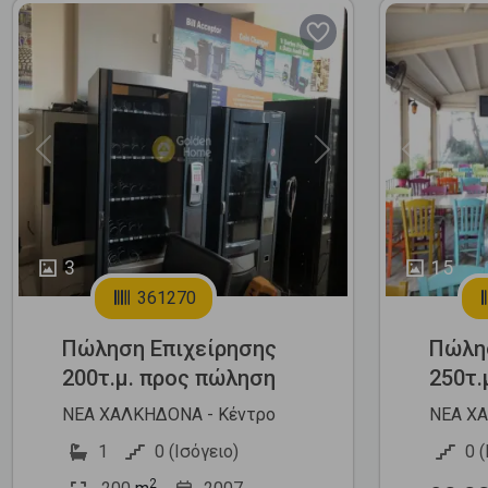
Previous
Next
Previous
3
15
361270
Πώληση Επιχείρησης
Πώλη
200τ.μ. προς πώληση
250τ.
ΝΕΑ ΧΑΛΚΗΔΟΝΑ - Κέντρο
ΝΕΑ ΧΑ
1
0 (Ισόγειο)
0 (
2