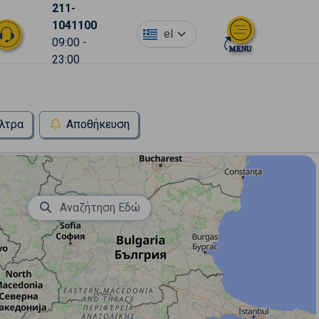
211-
1041100
el
09:00 -
23:00
λτρα
Αποθήκευση
Αναζήτηση Εδώ