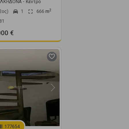
ΛΚΗΔΟΝΑ - Κέντρο
2
2ος)
1
666
m
81
000 €
Next
177654