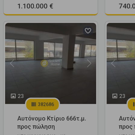
1.100.000 €
740.
Previous
Next
Previous
23
23
382686
Αυτόνομο Κτίριο 666τ.μ.
Αυτόν
προς πώληση
προς