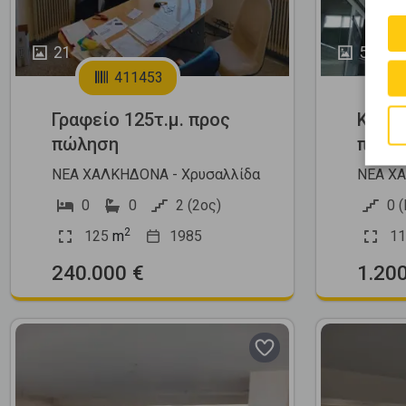
21
5
411453
Γραφείο 125τ.μ. προς
Κατάσ
πώληση
πώλη
ΝΕΑ ΧΑΛΚΗΔΟΝΑ - Χρυσαλλίδα
ΝΕΑ ΧΑ
0
0
2 (2ος)
0 (
2
125
m
1985
11
240.000 €
1.20