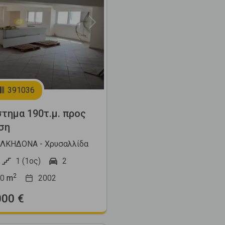
Next
391036
τημα 190τ.μ. προς
ση
ΛΚΗΔΟΝΑ - Χρυσαλλίδα
1 (1ος)
2
2
0
m
2002
000 €