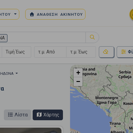
ΝΗΤΟΥ
ΑΝΑΘΕΣΗ ΑΚΙΝΗΤΟΥ
ΝΑ
Φί
+
ΚΗΔΟΝΑ
−
να
Λίστα
Χάρτης