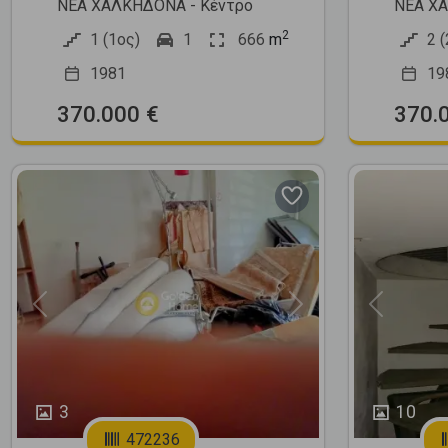
ΝΕΑ ΧΑΛΚΗΔΟΝΑ - Κέντρο
ΝΕΑ ΧΑ
2
1 (1ος)
1
666
m
2 (
1981
19
370.000 €
370.
Previous
Next
Previous
3
10
472236