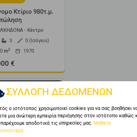
ομο Κτίριο 980τ.μ.
 πώληση
ΛΚΗΔΟΝΑ - Κέντρο
3
0 (Ισόγειο)
2
0
m
1970
000 €
ΣΥΛΛΟΓΗ ΔΕΔΟΜΕΝΩΝ
τός ο ιστότοπος χρησιμοποιεί cookies για να σας βοηθήσει ν
ετε μια ανώτερη εμπειρία περιήγησης στον ιστότοπο καθώς 
 παρέχουμε αποδοτικά τις υπηρεσίες μας.
Μάθετε
Next
ρισσότερα...