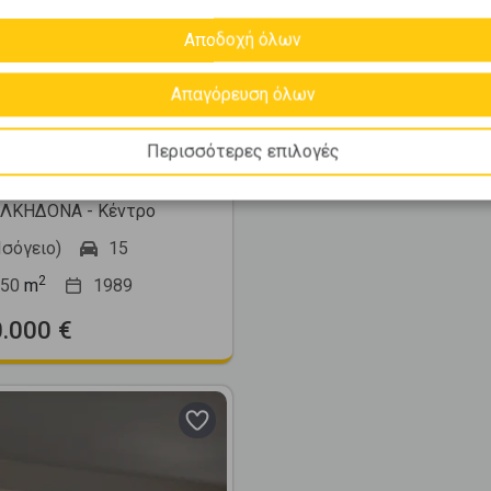
Αποδοχή όλων
241065
Απαγόρευση όλων
τημα 1150τ.μ. προς
Περισσότερες επιλογές
ση
ΛΚΗΔΟΝΑ - Κέντρο
Ισόγειο)
15
2
50
m
1989
0.000 €