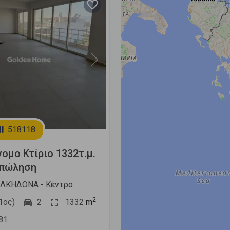
Next
518118
ομο Κτίριο 1332τ.μ.
 πώληση
ΛΚΗΔΟΝΑ - Κέντρο
2
1ος)
2
1332
m
81