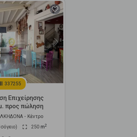
Next
337255
ση Επιχείρησης
μ. προς πώληση
ΛΚΗΔΟΝΑ - Κέντρο
2
Ισόγειο)
250
m