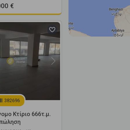
000 €
Next
382696
ομο Κτίριο 666τ.μ.
 πώληση