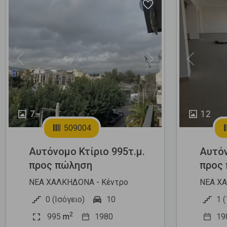
Previous
Next
Previous
7
12
509004
Αυτόνομο Κτίριο 995τ.μ.
Αυτόν
προς πώληση
προς
ΝΕΑ ΧΑΛΚΗΔΟΝΑ - Κέντρο
ΝΕΑ ΧΑ
0 (Ισόγειο)
10
1 (
2
995
m
1980
19