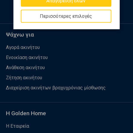
Απαγόρευση όλων
Περισσότερες επιλογές
Ψάχνω για
Αγορά ακινήτου
Ενοικίαση ακινήτου
Ανάθεση ακινήτου
Ζήτηση ακινήτου
Διαχείριση ακινήτων βραχυχρόνιας μίσθωσης
Η Golden Home
Η Εταιρεία