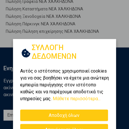
Πώληση Γραφεία ΝΕΑ ΧΑΛΚΗΔΟΝΑ
Πώληση Καταστήματα ΝΕΑ ΧΑΛΚΗΔΟΝΑ
Πώληση Ξενοδοχεία ΝΕΑ ΧΑΛΚΗΔΟΝΑ
Πώληση Πάρκινγκ ΝΕΑ ΧΑΛΚΗΔΟΝΑ
Πώληση Πώληση επιχείρησης ΝΕΑ ΧΑΛΚΗΔΟΝΑ
ΣΥΛΛΟΓΗ
ΔΕΔΟΜΕΝΩΝ
Ενημερωθείτε
Αυτός ο ιστότοπος χρησιμοποιεί cookies
για να σας βοηθήσει να έχετε μια ανώτερη
Εγγραφείτε στο newsletter της Golden Home για νέα
εμπειρία περιήγησης στον ιστότοπο
ακίνητα, αναλύσεις και διάφορα θέματα της αγοράς
καθώς και να παρέχουμε αποδοτικά τις
ακινήτων
υπηρεσίες μας.
Μάθετε περισσότερα...
Εγγραφή
Αποδοχή όλων
Ακολουθήστε μας