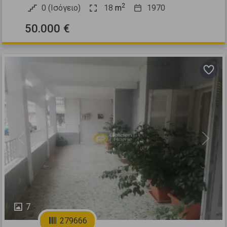
2
0 (Ισόγειο)
18
m
1970
50.000 €
Previous
Next
7
279666