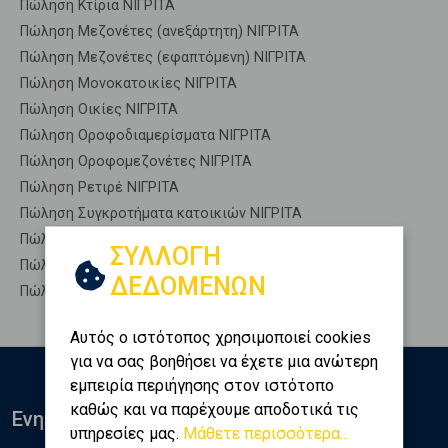
Πώληση Κτίρια ΝΙΓΡΙΤΑ
Πώληση Μεζονέτες (ανεξάρτητη) ΝΙΓΡΙΤΑ
Πώληση Μεζονέτες (εφαπτόμενη) ΝΙΓΡΙΤΑ
Πώληση Μονοκατοικίες ΝΙΓΡΙΤΑ
Πώληση Οικίες ΝΙΓΡΙΤΑ
Πώληση Οροφοδιαμερίσματα ΝΙΓΡΙΤΑ
Πώληση Οροφομεζονέτες ΝΙΓΡΙΤΑ
Πώληση Ρετιρέ ΝΙΓΡΙΤΑ
Πώληση Συγκροτήματα κατοικιών ΝΙΓΡΙΤΑ
Πώληση Υπόγεια ΝΙΓΡΙΤΑ
ΣΥΛΛΟΓΗ
Πώληση Υπόσκαφα ΝΙΓΡΙΤΑ
ΔΕΔΟΜΕΝΩΝ
Πώληση Υπολ. υψουν ΝΙΓΡΙΤΑ
Αυτός ο ιστότοπος χρησιμοποιεί cookies
για να σας βοηθήσει να έχετε μια ανώτερη
εμπειρία περιήγησης στον ιστότοπο
καθώς και να παρέχουμε αποδοτικά τις
Ενημερωθείτε
υπηρεσίες μας.
Μάθετε περισσότερα...