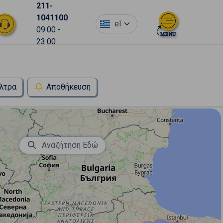
211-
1041100
el
09:00 -
23:00
λτρα
Αποθήκευση
Αναζήτηση Εδώ