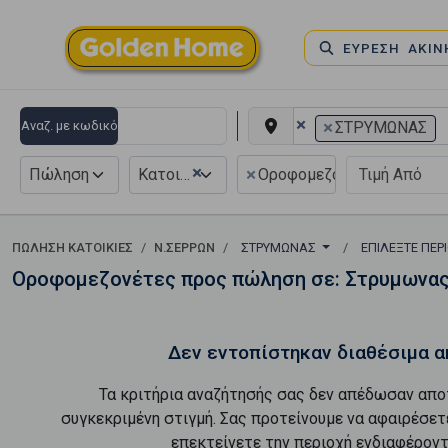
ΕΥΡΕΣΗ ΑΚΙ
×
×
Αναζ. με κωδικό
ΣΤΡΥΜΩΝΑΣ
×
×
Πώληση
Κατοικία
Οροφομεζονέτα
ΠΏΛΗΣΗ ΚΑΤΟΙΚΊΕΣ
Ν.ΣΕΡΡΩΝ
ΣΤΡΥΜΩΝΑΣ
ΕΠΙΛΈΞΤΕ ΠΕΡ
Οροφομεζονέτες προς πώληση σε: Στρυμωνα
Δεν εντοπίστηκαν διαθέσιμα α
Τα κριτήρια αναζήτησής σας δεν απέδωσαν απο
συγκεκριμένη στιγμή. Σας προτείνουμε να αφαιρέσετ
επεκτείνετε την περιοχή ενδιαφέροντ