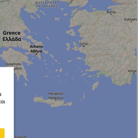
α
και