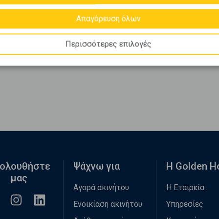
Απαγόρευση όλων
Περισσότερες επιλογές
ολουθήστε
Ψάχνω για
Η Golden 
μας
Αγορά ακινήτου
Η Εταιρεία
Ενοικίαση ακινήτου
Υπηρεσίες