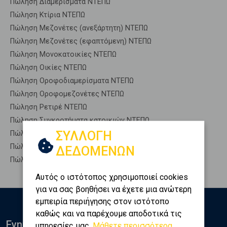
Πώληση Διαμερίσματα ΝΤΕΠΩ
Πώληση Κτίρια ΝΤΕΠΩ
Πώληση Μεζονέτες (ανεξάρτητη) ΝΤΕΠΩ
Πώληση Μεζονέτες (εφαπτόμενη) ΝΤΕΠΩ
Πώληση Μονοκατοικίες ΝΤΕΠΩ
Πώληση Οικίες ΝΤΕΠΩ
Πώληση Οροφοδιαμερίσματα ΝΤΕΠΩ
Πώληση Οροφομεζονέτες ΝΤΕΠΩ
Πώληση Ρετιρέ ΝΤΕΠΩ
Πώληση Συγκροτήματα κατοικιών ΝΤΕΠΩ
ΣΥΛΛΟΓΗ
Πώληση Υπόγεια ΝΤΕΠΩ
Πώληση Υπόσκαφα ΝΤΕΠΩ
ΔΕΔΟΜΕΝΩΝ
Πώληση Υπολ. υψουν ΝΤΕΠΩ
Αυτός ο ιστότοπος χρησιμοποιεί cookies
για να σας βοηθήσει να έχετε μια ανώτερη
εμπειρία περιήγησης στον ιστότοπο
καθώς και να παρέχουμε αποδοτικά τις
Ενημερωθείτε
υπηρεσίες μας.
Μάθετε περισσότερα...