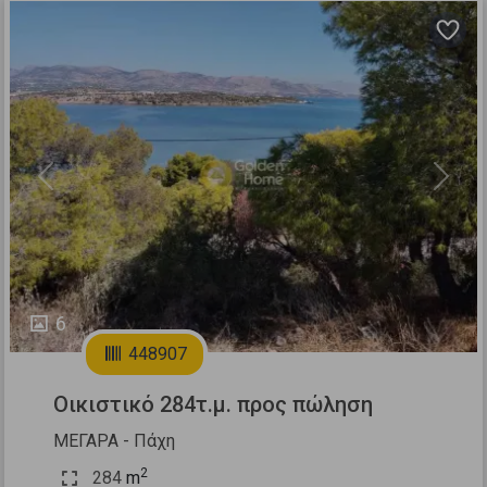
Previous
Next
6
448907
Οικιστικό 284τ.μ. προς πώληση
ΜΕΓΑΡΑ - Πάχη
2
284
m