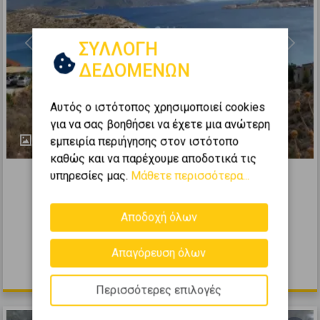
ΣΥΛΛΟΓΗ
Previous
Next
ΔΕΔΟΜΕΝΩΝ
Αυτός ο ιστότοπος χρησιμοποιεί cookies
για να σας βοηθήσει να έχετε μια ανώτερη
11
εμπειρία περιήγησης στον ιστότοπο
καθώς και να παρέχουμε αποδοτικά τις
317222
υπηρεσίες μας.
Μάθετε περισσότερα...
Οικιστικό 2000τ.μ. προς πώληση
ΜΕΓΑΡΑ - Πάχη
Αποδοχή όλων
2
2000
m
Απαγόρευση όλων
100.000 €
Περισσότερες επιλογές