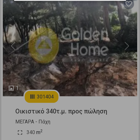
Previous
Next
1
301404
Οικιστικό 340τ.μ. προς πώληση
ΜΕΓΑΡΑ - Πάχη
2
340
m