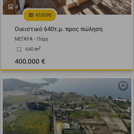
4
410090
Οικιστικό 640τ.μ. προς πώληση
ΜΕΓΑΡΑ - Πάχη
2
640
m
400.000 €
Previous
Next