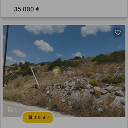
35.000 €
Previous
Next
5
390607