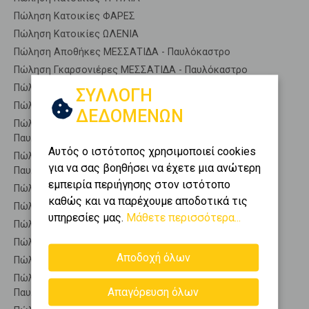
Πώληση Κατοικίες ΦΑΡΕΣ
Πώληση Κατοικίες ΩΛΕΝΙΑ
Πώληση Αποθήκες ΜΕΣΣΑΤΙΔΑ - Παυλόκαστρο
Πώληση Γκαρσονιέρες ΜΕΣΣΑΤΙΔΑ - Παυλόκαστρο
Πώληση Διαμερίσματα ΜΕΣΣΑΤΙΔΑ - Παυλόκαστρο
ΣΥΛΛΟΓΗ
Πώληση Κτίρια ΜΕΣΣΑΤΙΔΑ - Παυλόκαστρο
ΔΕΔΟΜΕΝΩΝ
Πώληση Μεζονέτες (ανεξάρτητη) ΜΕΣΣΑΤΙΔΑ -
Παυλόκαστρο
Αυτός ο ιστότοπος χρησιμοποιεί cookies
Πώληση Μεζονέτες (εφαπτόμενη) ΜΕΣΣΑΤΙΔΑ -
για να σας βοηθήσει να έχετε μια ανώτερη
Παυλόκαστρο
εμπειρία περιήγησης στον ιστότοπο
Πώληση Μονοκατοικίες ΜΕΣΣΑΤΙΔΑ - Παυλόκαστρο
καθώς και να παρέχουμε αποδοτικά τις
Πώληση Οικίες ΜΕΣΣΑΤΙΔΑ - Παυλόκαστρο
υπηρεσίες μας.
Μάθετε περισσότερα...
Πώληση Οροφοδιαμερίσματα ΜΕΣΣΑΤΙΔΑ - Παυλόκαστρο
Πώληση Οροφομεζονέτες ΜΕΣΣΑΤΙΔΑ - Παυλόκαστρο
Αποδοχή όλων
Πώληση Ρετιρέ ΜΕΣΣΑΤΙΔΑ - Παυλόκαστρο
Πώληση Συγκροτήματα κατοικιών ΜΕΣΣΑΤΙΔΑ -
Απαγόρευση όλων
Παυλόκαστρο