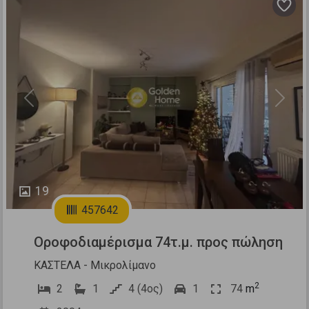
Previous
Next
19
457642
Οροφοδιαμέρισμα 74τ.μ. προς πώληση
ΚΑΣΤΕΛΑ - Μικρολίμανο
2
2
1
4 (4ος)
1
74
m