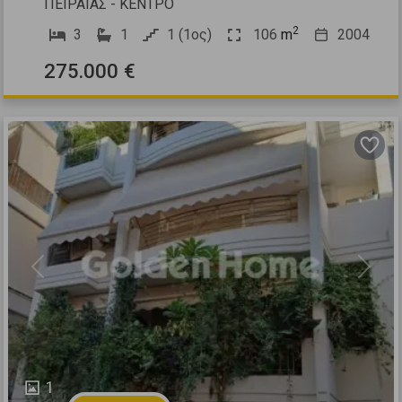
ΠΕΙΡΑΙΑΣ - ΚΕΝΤΡΟ
2
3
1
1 (1ος)
106
m
2004
275.000 €
Previous
Next
1