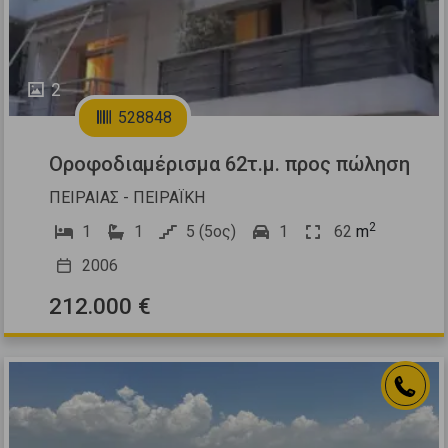
2
528848
Οροφοδιαμέρισμα 62τ.μ. προς πώληση
ΠΕΙΡΑΙΑΣ - ΠΕΙΡΑΪΚΗ
2
1
1
5 (5ος)
1
62
m
2006
212.000 €