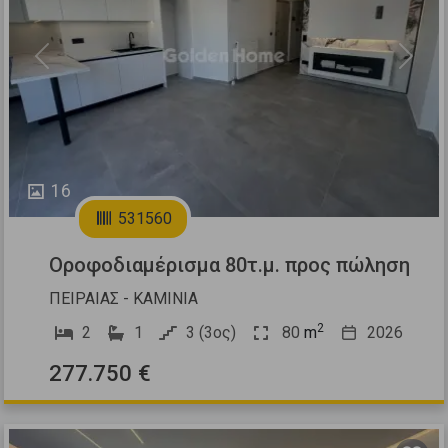
Previous
Next
16
531560
Οροφοδιαμέρισμα 80τ.μ. προς πώληση
ΠΕΙΡΑΙΑΣ - ΚΑΜΙΝΙΑ
2
2
1
3 (3ος)
80
m
2026
277.750 €