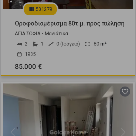
10
531279
Οροφοδιαμέρισμα 80τ.μ. προς πώληση
ΑΓΙΑ ΣΟΦΙΑ - Μανιάτικα
2
2
1
0 (Ισόγειο)
80
m
1935
85.000 €
Previous
Next