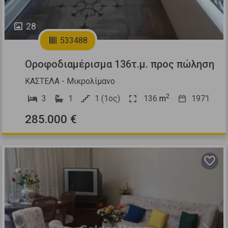
28
533488
Οροφοδιαμέρισμα 136τ.μ. προς πώληση
ΚΑΣΤΕΛΑ - Μικρολίμανο
2
3
1
1 (1ος)
136
m
1971
285.000 €