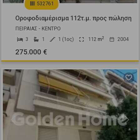
532761
Οροφοδιαμέρισμα 112τ.μ. προς πώληση
ΠΕΙΡΑΙΑΣ - ΚΕΝΤΡΟ
2
3
1
1 (1ος)
112
m
2004
275.000 €
Previous
Next