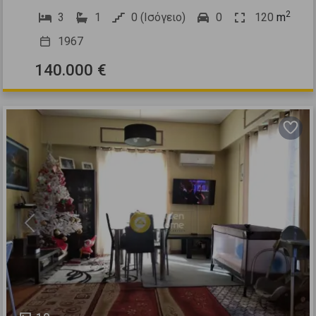
2
3
1
0 (Ισόγειο)
0
120
m
1967
140.000 €
Previous
Next