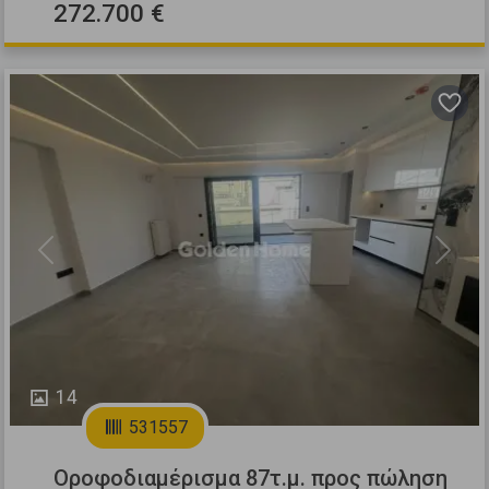
272.700 €
Previous
Next
14
531557
Οροφοδιαμέρισμα 87τ.μ. προς πώληση