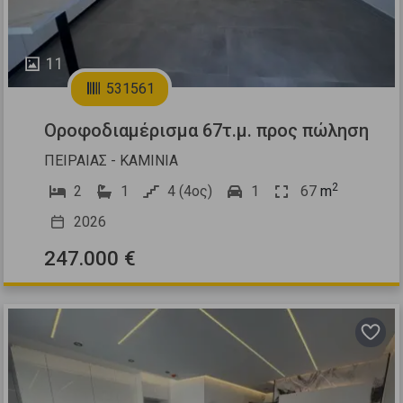
11
531561
Οροφοδιαμέρισμα 67τ.μ. προς πώληση
ΠΕΙΡΑΙΑΣ - ΚΑΜΙΝΙΑ
2
2
1
4 (4ος)
1
67
m
2026
247.000 €