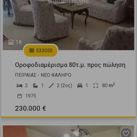
Previous
Next
18
533050
Οροφοδιαμέρισμα 80τ.μ. προς πώληση
ΠΕΙΡΑΙΑΣ - ΝΕΟ ΦΑΛΗΡΟ
2
2
1
2 (2ος)
1
80
m
1975
230.000 €