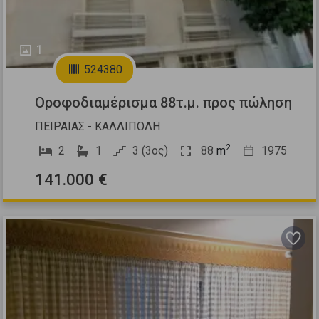
1
524380
Οροφοδιαμέρισμα 88τ.μ. προς πώληση
ΠΕΙΡΑΙΑΣ - ΚΑΛΛΙΠΟΛΗ
2
2
1
3 (3ος)
88
m
1975
141.000 €