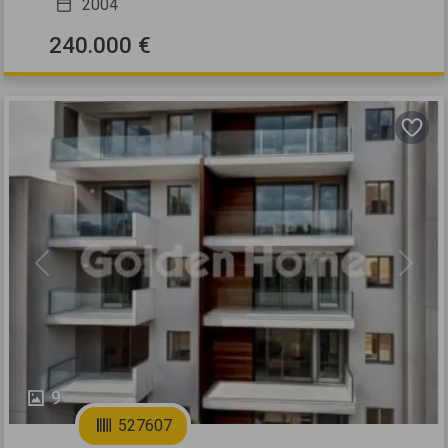
2004
240.000 €
Previous
Next
9
527607