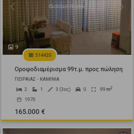
Previous
Next
9
514420
Οροφοδιαμέρισμα 99τ.μ. προς πώληση
ΠΕΙΡΑΙΑΣ - ΚΑΜΙΝΙΑ
2
2
1
3 (3ος)
0
99
m
1970
165.000 €