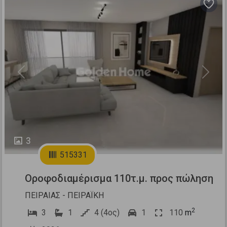
Previous
Next
3
515331
Οροφοδιαμέρισμα 110τ.μ. προς πώληση
ΠΕΙΡΑΙΑΣ - ΠΕΙΡΑΪΚΗ
2
3
1
4 (4ος)
1
110
m