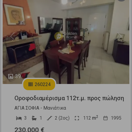
Previous
Next
39
260224
Οροφοδιαμέρισμα 112τ.μ. προς πώληση
ΑΓΙΑ ΣΟΦΙΑ - Μανιάτικα
2
3
1
2 (2ος)
112
m
1995
230.000 €