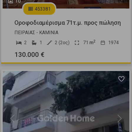
10
453381
Οροφοδιαμέρισμα 71τ.μ. προς πώληση
ΠΕΙΡΑΙΑΣ - ΚΑΜΙΝΙΑ
2
2
1
2 (2ος)
71
m
1974
130.000 €
Previous
Next