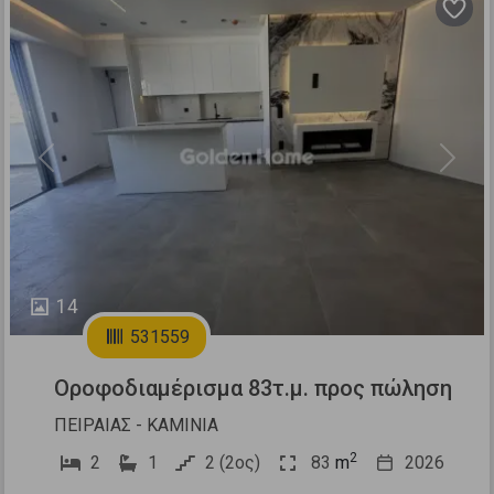
Previous
Next
14
531559
Οροφοδιαμέρισμα 83τ.μ. προς πώληση
ΠΕΙΡΑΙΑΣ - ΚΑΜΙΝΙΑ
2
2
1
2 (2ος)
83
m
2026