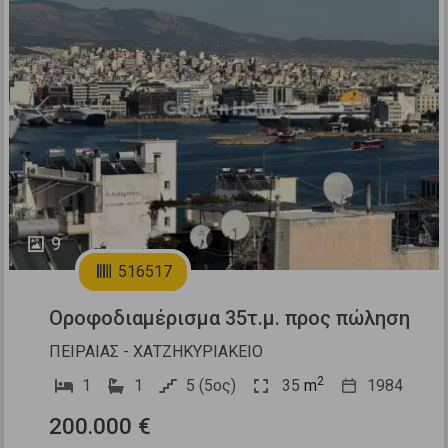
Previous
Next
9
516517
Οροφοδιαμέρισμα 35τ.μ. προς πώληση
ΠΕΙΡΑΙΑΣ - ΧΑΤΖΗΚΥΡΙΑΚΕΙΟ
2
1
1
5 (5ος)
35
m
1984
200.000 €