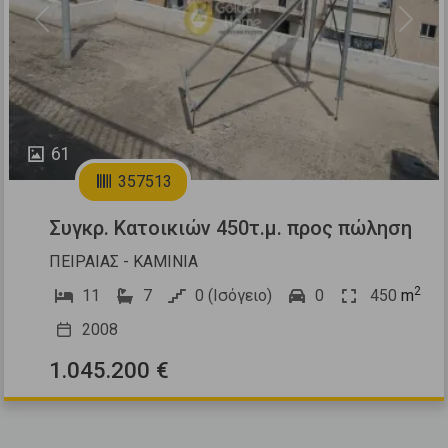
Previous
Next
61
357513
Συγκρ. Κατοικιών 450τ.μ. προς πώληση
ΠΕΙΡΑΙΑΣ - ΚΑΜΙΝΙΑ
2
11
7
0 (Ισόγειο)
0
450
m
2008
1.045.200 €