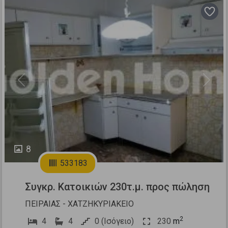
Previous
Next
8
533183
Συγκρ. Κατοικιών 230τ.μ. προς πώληση
ΠΕΙΡΑΙΑΣ - ΧΑΤΖΗΚΥΡΙΑΚΕΙΟ
2
4
4
0 (Ισόγειο)
230
m