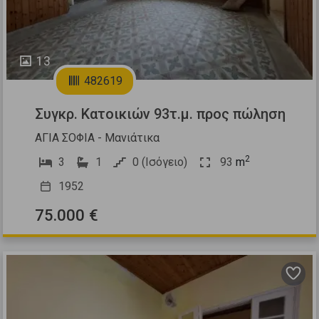
13
482619
Συγκρ. Κατοικιών 93τ.μ. προς πώληση
ΑΓΙΑ ΣΟΦΙΑ - Μανιάτικα
2
3
1
0 (Ισόγειο)
93
m
1952
75.000 €