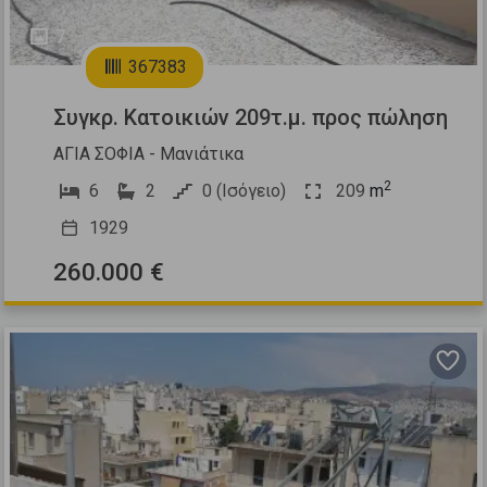
7
367383
Συγκρ. Κατοικιών 209τ.μ. προς πώληση
ΑΓΙΑ ΣΟΦΙΑ - Μανιάτικα
2
6
2
0 (Ισόγειο)
209
m
1929
260.000 €