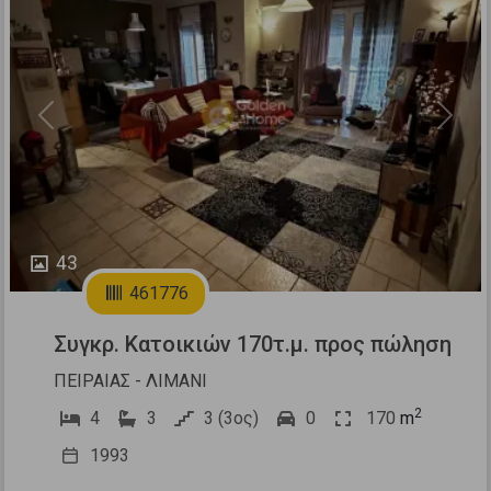
Previous
Next
43
461776
Συγκρ. Κατοικιών 170τ.μ. προς πώληση
ΠΕΙΡΑΙΑΣ - ΛΙΜΑΝΙ
2
4
3
3 (3ος)
0
170
m
1993