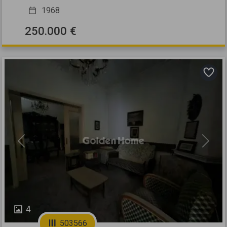
1968
250.000 €
Previous
Next
4
503566