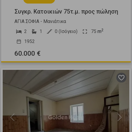
Συγκρ. Κατοικιών 75τ.μ. προς πώληση
ΑΓΙΑ ΣΟΦΙΑ - Μανιάτικα
2
2
1
0 (Ισόγειο)
75
m
1952
60.000 €
Previous
Next