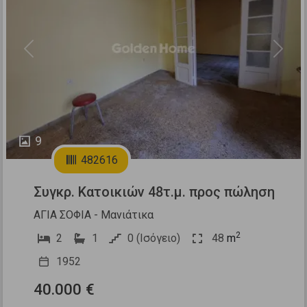
Previous
Next
9
482616
Συγκρ. Κατοικιών 48τ.μ. προς πώληση
ΑΓΙΑ ΣΟΦΙΑ - Μανιάτικα
2
2
1
0 (Ισόγειο)
48
m
1952
40.000 €