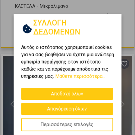
ΚΑΣΤΕΛΑ - Μικρολίμανο
2
4
3
0 (Ισόγειο)
173
m
ΣΥΛΛΟΓΗ
1960
ΔΕΔΟΜΕΝΩΝ
400.000 €
Αυτός ο ιστότοπος χρησιμοποιεί cookies
για να σας βοηθήσει να έχετε μια ανώτερη
εμπειρία περιήγησης στον ιστότοπο
καθώς και να παρέχουμε αποδοτικά τις
υπηρεσίες μας.
Μάθετε περισσότερα...
Αποδοχή όλων
Previous
Next
Απαγόρευση όλων
Περισσότερες επιλογές