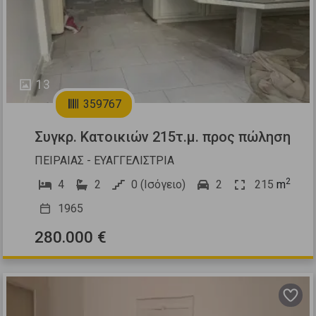
13
359767
Συγκρ. Κατοικιών 215τ.μ. προς πώληση
ΠΕΙΡΑΙΑΣ - ΕΥΑΓΓΕΛΙΣΤΡΙΑ
2
4
2
0 (Ισόγειο)
2
215
m
1965
280.000 €