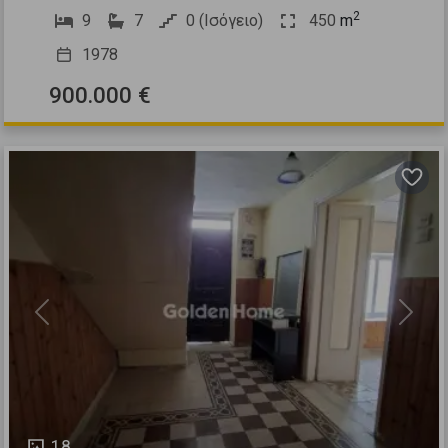
2
9
7
0 (Ισόγειο)
450
m
1978
900.000 €
Previous
Next
18