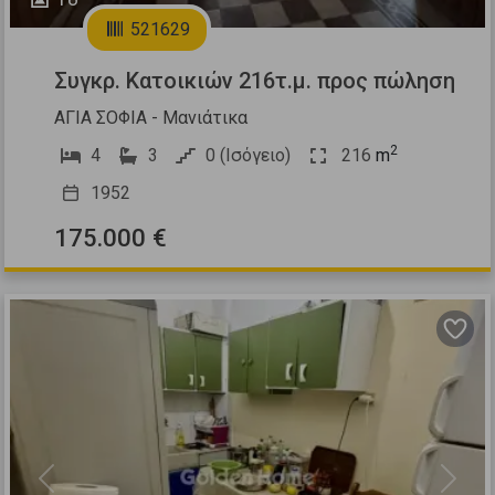
521629
Συγκρ. Κατοικιών 216τ.μ. προς πώληση
ΑΓΙΑ ΣΟΦΙΑ - Μανιάτικα
2
4
3
0 (Ισόγειο)
216
m
1952
175.000 €
Previous
Next