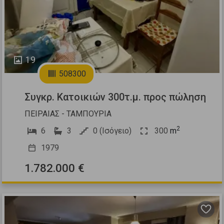
19
508300
Συγκρ. Κατοικιών 300τ.μ. προς πώληση
ΠΕΙΡΑΙΑΣ - ΤΑΜΠΟΥΡΙΑ
2
6
3
0 (Ισόγειο)
300
m
1979
1.782.000 €