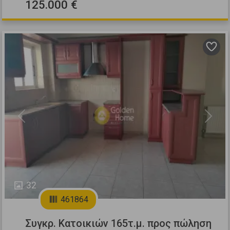
125.000 €
Previous
Next
32
461864
Συγκρ. Κατοικιών 165τ.μ. προς πώληση