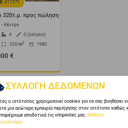
417771
ο 320τ.μ. προς πώληση
- Κέντρο
4
0 (Ισόγειο)
2
320
m
1980
000 €
ΣΥΛΛΟΓΗ ΔΕΔΟΜΕΝΩΝ
τός ο ιστότοπος χρησιμοποιεί cookies για να σας βοηθήσει ν
ετε μια ανώτερη εμπειρία περιήγησης στον ιστότοπο καθώς 
 παρέχουμε αποδοτικά τις υπηρεσίες μας.
Μάθετε
Next
ρισσότερα...