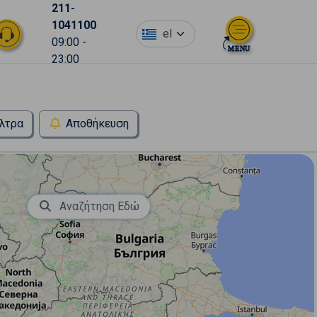
211-
1041100
el
09:00 -
23:00
λτρα
Αποθήκευση
Αναζήτηση Εδώ