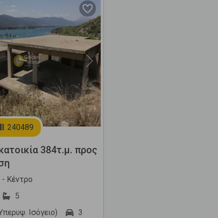
Next
240489
ατοικία 384τ.μ. προς
ση
- Κέντρο
5
(Υπερυψ. Ισόγειο)
3