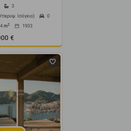
3
(Υπερυψ. Ισόγειο)
0
2
4
m
1933
000 €
Next