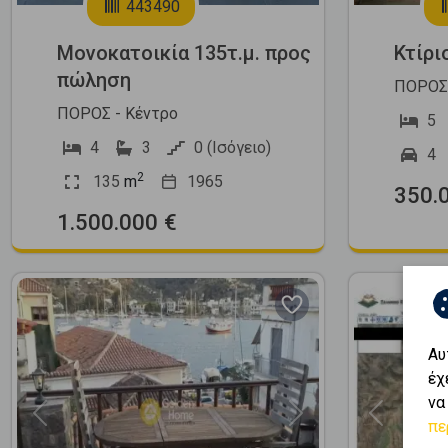
443490
Μονοκατοικία 135τ.μ. προς
Κτίρι
πώληση
ΠΟΡΟΣ 
ΠΟΡΟΣ - Κέντρο
5
4
3
0 (Ισόγειο)
4
2
135
m
1965
350.
1.500.000 €
Αυ
έχ
να
Previous
Next
Previous
πε