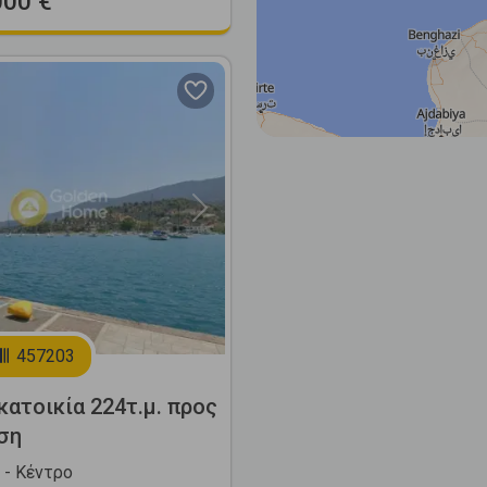
000 €
Next
457203
ατοικία 224τ.μ. προς
ση
- Κέντρο