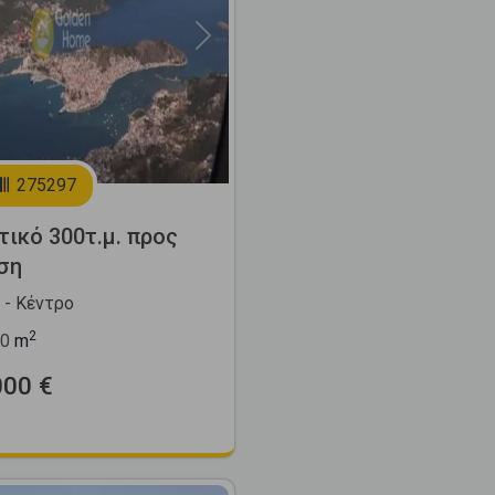
Next
275297
τικό 300τ.μ. προς
ση
- Κέντρο
2
0
m
000 €