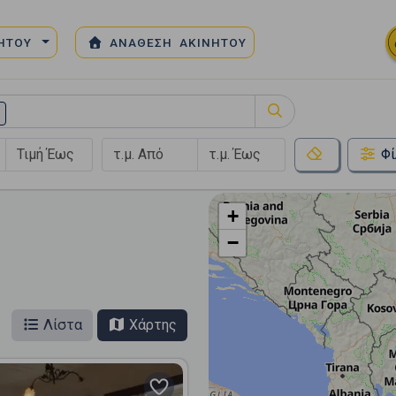
ΝΗΤΟΥ
ΑΝΑΘΕΣΗ ΑΚΙΝΗΤΟΥ
Φί
+
−
Λίστα
Χάρτης