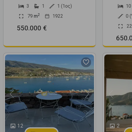
3
1
1 (1ος)
10
2
79
m
1922
0 
22
550.000 €
650.
Previous
Next
Previous
12
2