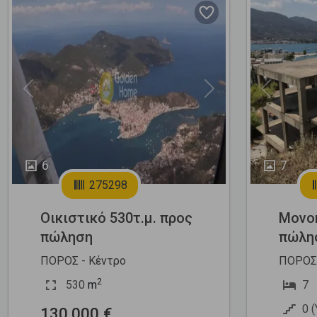
Previous
Next
Previous
6
7
275298
Οικιστικό 530τ.μ. προς
Μονοκ
πώληση
πώλη
ΠΟΡΟΣ - Κέντρο
ΠΟΡΟΣ 
2
530
m
7
0 
130.000 €