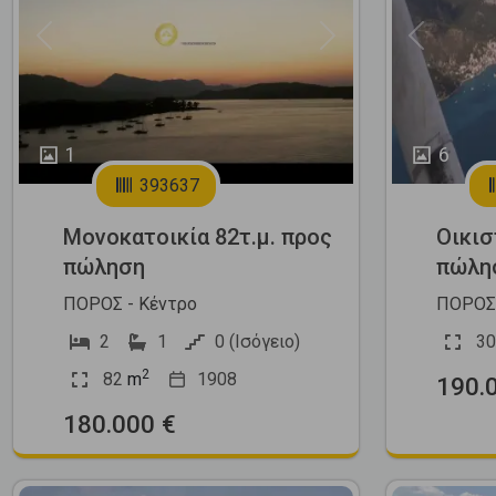
Previous
Next
Previous
1
6
393637
Μονοκατοικία 82τ.μ. προς
Οικισ
πώληση
πώλη
ΠΟΡΟΣ - Κέντρο
ΠΟΡΟΣ 
2
1
0 (Ισόγειο)
30
2
82
m
1908
190.
180.000 €