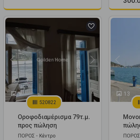
300.
Previous
Next
Previous
9
13
520822
Οροφοδιαμέρισμα 79τ.μ.
Μονοκ
προς πώληση
πώλη
ΠΟΡΟΣ - Κέντρο
ΠΟΡΟΣ 