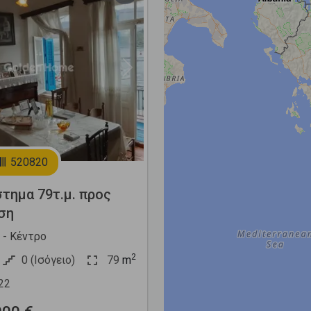
Next
520820
τημα 79τ.μ. προς
ση
- Κέντρο
2
0 (Ισόγειο)
79
m
22