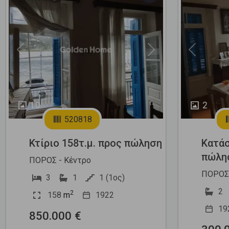
Previous
Next
Previous
10
2
520818
Κτίριο 158τ.μ. προς πώληση
Κατάσ
πώλη
ΠΟΡΟΣ - Κέντρο
ΠΟΡΟΣ 
3
1
1 (1ος)
2
2
158
m
1922
19
850.000 €