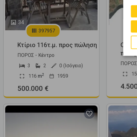
34
1
397957
Κτίριο 116τ.μ. προς πώληση
Οικισ
πώλη
ΠΟΡΟΣ - Κέντρο
ΠΟΡΟΣ 
3
2
0 (Ισόγειο)
15
2
116
m
1959
4.50
500.000 €