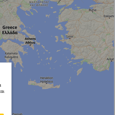
α
και