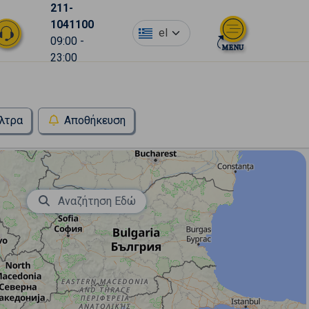
211-
1041100
el
09:00 -
23:00
λτρα
Αποθήκευση
Αναζήτηση Εδώ