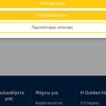
Αποδοχή όλων
Απαγόρευση όλων
Περισσότερες επιλογές
ς
ολουθήστε
Ψάχνω για
Η Golden 
μας
Αγορά ακινήτου
Η Εταιρεία