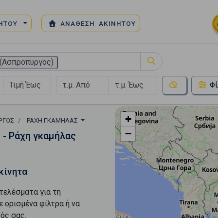
ΝΗΤΟΥ
ΑΝΑΘΕΣΗ ΑΚΙΝΗΤΟΥ
(Ασπροπυργος)
Φί
+
ΡΓΟΣ
ΡΆΧΗ ΓΚΑΜΉΛΑΣ
−
 - Ράχη γκαμήλας
κίνητα
τελέσματα για τη
ε ορισμένα φίλτρα ή να
ός σας.