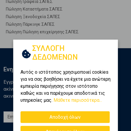
Πώληση Γραφεία ΣΑΠΕΣ
Πώληση Καταστήματα ΣΑΠΕΣ
Πώληση Ξενοδοχεία ΣΑΠΕΣ
Πώληση Πάρκινγκ ΣΑΠΕΣ
Πώληση Πώληση επιχείρησης ΣΑΠΕΣ
ΣΥΛΛΟΓΗ
ΔΕΔΟΜΕΝΩΝ
Ενημερωθείτε
Αυτός ο ιστότοπος χρησιμοποιεί cookies
για να σας βοηθήσει να έχετε μια ανώτερη
Εγγραφείτε στο newsletter της Golden Home για νέα
εμπειρία περιήγησης στον ιστότοπο
ακίνητα, αναλύσεις και διάφορα θέματα της αγοράς
καθώς και να παρέχουμε αποδοτικά τις
ακινήτων
υπηρεσίες μας.
Μάθετε περισσότερα...
Εγγραφή
Αποδοχή όλων
Ακολουθήστε μας