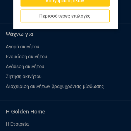
Απαγόρευση όλων
Περισσότερες επιλογές
Ψάχνω για
Αγορά ακινήτου
Ενοικίαση ακινήτου
Ανάθεση ακινήτου
Ζήτηση ακινήτου
Διαχείριση ακινήτων βραχυχρόνιας μίσθωσης
Η Golden Home
Η Εταιρεία