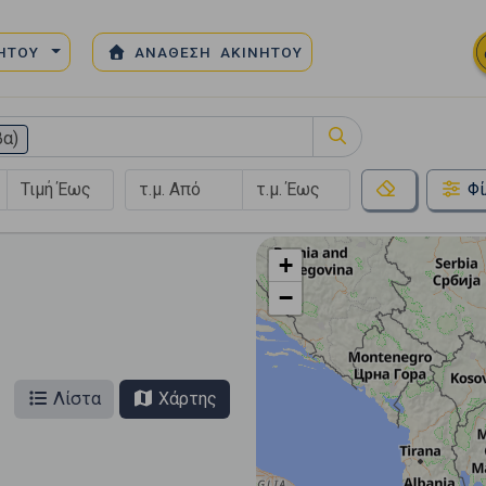
ΝΗΤΟΥ
ΑΝΑΘΕΣΗ ΑΚΙΝΗΤΟΥ
α)
Φί
+
−
Λίστα
Χάρτης