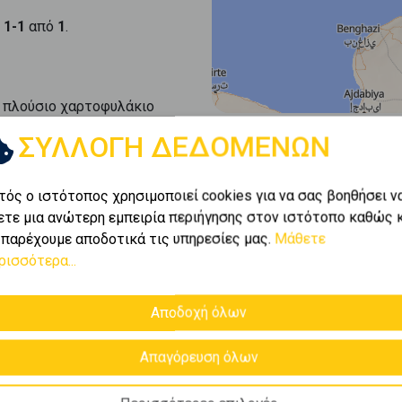
ι
1-1
από
1
.
 πλούσιο χαρτοφυλάκιο
ις
σε
Θηβα - Νεοχωράκι
ΣΥΛΛΟΓΗ ΔΕΔΟΜΕΝΩΝ
ε τις καλύτερες ευκαιρίες
υν κάθε ανάγκη.
τός ο ιστότοπος χρησιμοποιεί cookies για να σας βοηθήσει ν
ετε μια ανώτερη εμπειρία περιήγησης στον ιστότοπο καθώς 
 παρέχουμε αποδοτικά τις υπηρεσίες μας.
Μάθετε
ρισσότερα...
Αποδοχή όλων
Απαγόρευση όλων