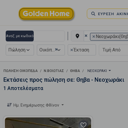
ΕΥΡΕΣΗ ΑΚΙ
×
×
Αναζ. με κωδικό
Νεοχωράκι(Θηβ
×
×
Πώληση
Οικόπεδο
Έκταση
ΠΏΛΗΣΗ ΟΙΚΌΠΕΔΑ
Ν.ΒΟΙΩΤΙΑΣ
ΘΗΒΑ
ΝΕΟΧΩΡΆΚΙ
Εκτάσεις προς πώληση σε: Θηβα - Νεοχωράκι
1 Αποτελέσματα
Ημ. Ενημέρωσης Φθίνον