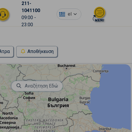
211-
1041100
el
09:00 -
23:00
λτρα
Αποθήκευση
Αναζήτηση Εδώ