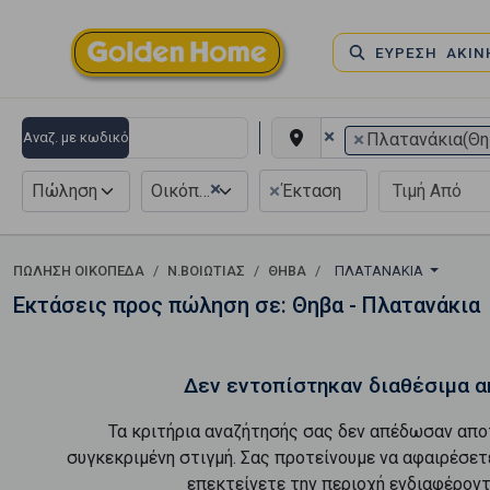
ΕΥΡΕΣΗ ΑΚΙ
×
×
Αναζ. με κωδικό
Πλατανάκια(Θη
×
×
Πώληση
Οικόπεδο
Έκταση
ΠΏΛΗΣΗ ΟΙΚΌΠΕΔΑ
Ν.ΒΟΙΩΤΙΑΣ
ΘΗΒΑ
ΠΛΑΤΑΝΆΚΙΑ
Εκτάσεις προς πώληση σε: Θηβα - Πλατανάκια
Δεν εντοπίστηκαν διαθέσιμα α
Τα κριτήρια αναζήτησής σας δεν απέδωσαν απο
συγκεκριμένη στιγμή. Σας προτείνουμε να αφαιρέσετ
επεκτείνετε την περιοχή ενδιαφέροντ