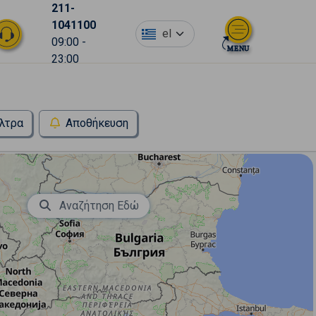
211-
1041100
el
09:00 -
23:00
λτρα
Αποθήκευση
Αναζήτηση Εδώ