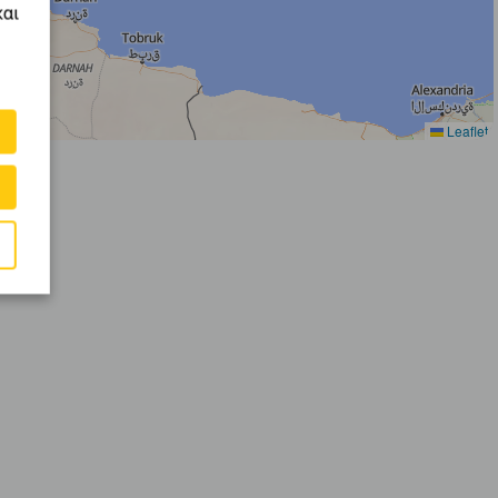
και
Leaflet