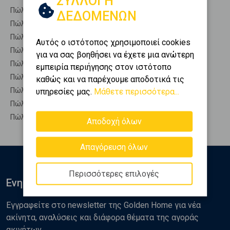
ΣΥΛΛΟΓΗ
Πώληση Μονοκατοικίες ΑΡΓΟΣ - Τημένιο
ΔΕΔΟΜΕΝΩΝ
Πώληση Οικίες ΑΡΓΟΣ - Τημένιο
Πώληση Οροφοδιαμερίσματα ΑΡΓΟΣ - Τημένιο
Αυτός ο ιστότοπος χρησιμοποιεί cookies
Πώληση Οροφομεζονέτες ΑΡΓΟΣ - Τημένιο
για να σας βοηθήσει να έχετε μια ανώτερη
Πώληση Ρετιρέ ΑΡΓΟΣ - Τημένιο
εμπειρία περιήγησης στον ιστότοπο
Πώληση Συγκροτήματα κατοικιών ΑΡΓΟΣ - Τημένιο
καθώς και να παρέχουμε αποδοτικά τις
Πώληση Υπόγεια ΑΡΓΟΣ - Τημένιο
υπηρεσίες μας.
Μάθετε περισσότερα...
Πώληση Υπόσκαφα ΑΡΓΟΣ - Τημένιο
Πώληση Υπολ. υψουν ΑΡΓΟΣ - Τημένιο
Αποδοχή όλων
Απαγόρευση όλων
Περισσότερες επιλογές
Ενημερωθείτε
Εγγραφείτε στο newsletter της Golden Home για νέα
ακίνητα, αναλύσεις και διάφορα θέματα της αγοράς
ακινήτων