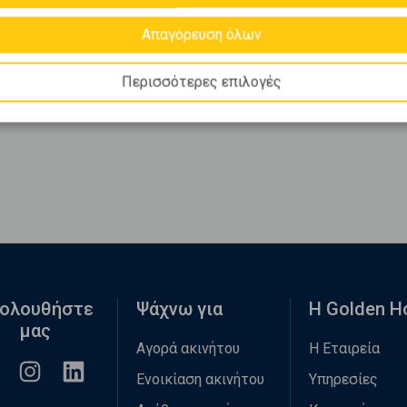
Απαγόρευση όλων
Περισσότερες επιλογές
ολουθήστε
Ψάχνω για
Η Golden 
μας
Αγορά ακινήτου
Η Εταιρεία
Ενοικίαση ακινήτου
Υπηρεσίες