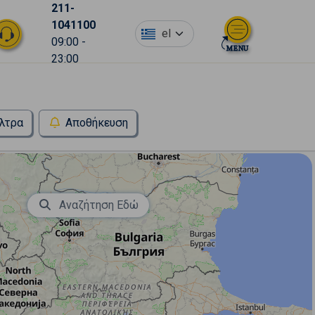
211-
1041100
el
09:00 -
23:00
λτρα
Αποθήκευση
Αναζήτηση Εδώ