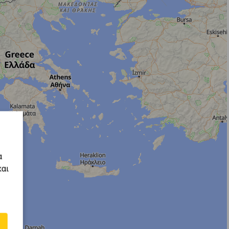
α
και