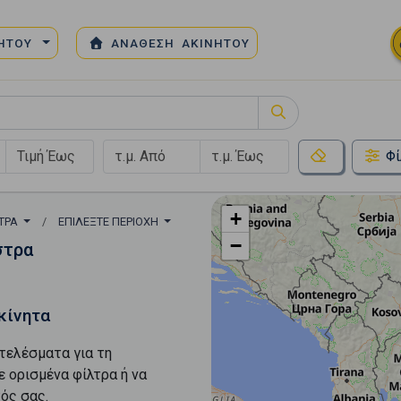
ΝΗΤΟΥ
ΑΝΑΘΕΣΗ ΑΚΙΝΗΤΟΥ
Φί
+
ΤΡΑ
ΕΠΙΛΈΞΤΕ ΠΕΡΙΟΧΉ
−
στρα
κίνητα
τελέσματα για τη
ε ορισμένα φίλτρα ή να
ός σας.