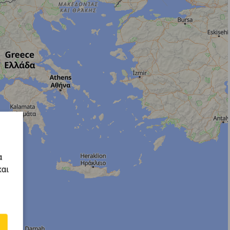
α
και