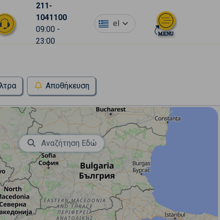
211-
1041100
el
09:00 -
23:00
λτρα
Αποθήκευση
Αναζήτηση Εδώ