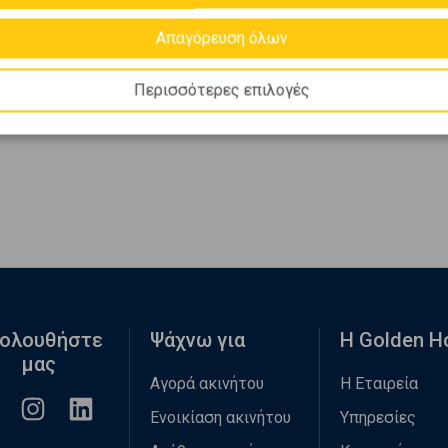
Απαγόρευση όλων
Περισσότερες επιλογές
ολουθήστε
Ψάχνω για
Η Golden 
μας
Αγορά ακινήτου
Η Εταιρεία
Ενοικίαση ακινήτου
Υπηρεσίες