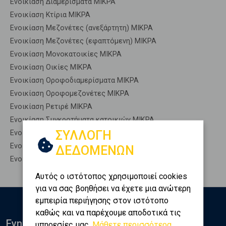
Ενοικίαση Διαμερίσματα ΜΙΚΡΑ
Ενοικίαση Κτίρια ΜΙΚΡΑ
Ενοικίαση Μεζονέτες (ανεξάρτητη) ΜΙΚΡΑ
Ενοικίαση Μεζονέτες (εφαπτόμενη) ΜΙΚΡΑ
Ενοικίαση Μονοκατοικίες ΜΙΚΡΑ
Ενοικίαση Οικίες ΜΙΚΡΑ
Ενοικίαση Οροφοδιαμερίσματα ΜΙΚΡΑ
Ενοικίαση Οροφομεζονέτες ΜΙΚΡΑ
Ενοικίαση Ρετιρέ ΜΙΚΡΑ
Ενοικίαση Συγκροτήματα κατοικιών ΜΙΚΡΑ
ΣΥΛΛΟΓΗ
Ενοικίαση Υπόγεια ΜΙΚΡΑ
Ενοικίαση Υπόσκαφα ΜΙΚΡΑ
ΔΕΔΟΜΕΝΩΝ
Ενοικίαση Υπολ. υψουν ΜΙΚΡΑ
Αυτός ο ιστότοπος χρησιμοποιεί cookies
για να σας βοηθήσει να έχετε μια ανώτερη
εμπειρία περιήγησης στον ιστότοπο
καθώς και να παρέχουμε αποδοτικά τις
Ενημερωθείτε
υπηρεσίες μας.
Μάθετε περισσότερα...