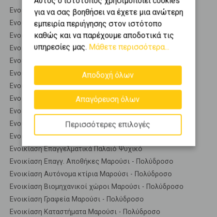
Αυτός ο ιστότοπος χρησιμοποιεί cookies
Ενοικίαση Επαγγελματικά Μελίσσια
για να σας βοηθήσει να έχετε μια ανώτερη
Ενοικίαση Επαγγελματικά Νέα Ερυθραία
εμπειρία περιήγησης στον ιστότοπο
καθώς και να παρέχουμε αποδοτικά τις
Ενοικίαση Επαγγελματικά Νέο Ψυχικό
υπηρεσίες μας.
Μάθετε περισσότερα...
Ενοικίαση Επαγγελματικά Παπάγου
Ενοικίαση Επαγγελματικά Πεντέλη
Ενοικίαση Επαγγελματικά Πεύκη
Αποδοχή όλων
Ενοικίαση Επαγγελματικά Ροδόπολη
Ενοικίαση Επαγγελματικά Σταμάτα
Απαγόρευση όλων
Ενοικίαση Επαγγελματικά Φιλοθέη
Ενοικίαση Επαγγελματικά Χαλάνδρι
Περισσότερες επιλογές
Ενοικίαση Επαγγελματικά Χολαργός
Ενοικίαση Επαγγελματικά Παλαιό Ψυχικό
Ενοικίαση Επαγγ. Αποθήκες Μαρούσι - Πολύδροσο
Ενοικίαση Αυτόνομα κτίρια Μαρούσι - Πολύδροσο
Ενοικίαση Βιομηχανικοί χώροι Μαρούσι - Πολύδροσο
Ενοικίαση Γραφεία Μαρούσι - Πολύδροσο
Ενοικίαση Καταστήματα Μαρούσι - Πολύδροσο