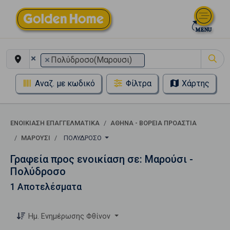
×
×
Πολύδροσο(Μαρουσι)
Αναζ. με κωδικό
Φίλτρα
Χάρτης
ΕΝΟΙΚΊΑΣΗ ΕΠΑΓΓΕΛΜΑΤΙΚΆ
ΑΘΉΝΑ - ΒΌΡΕΙΑ ΠΡΟΆΣΤΙΑ
ΜΑΡΟΎΣΙ
ΠΟΛΎΔΡΟΣΟ
Γραφεία προς ενοικίαση σε: Μαρούσι -
Πολύδροσο
1 Αποτελέσματα
Ημ. Ενημέρωσης Φθίνον