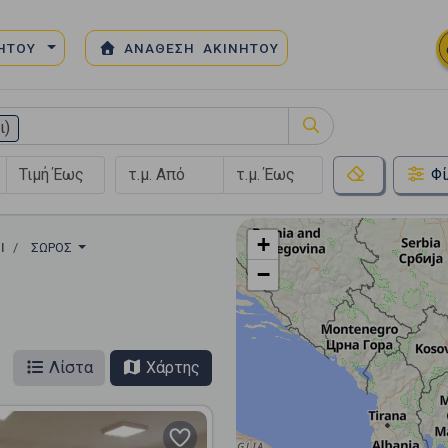
ΝΗΤΟΥ
ΑΝΑΘΕΣΗ ΑΚΙΝΗΤΟΥ
ι)
Φί
+
Ι
ΣΩΡΌΣ
−
Λίστα
Χάρτης