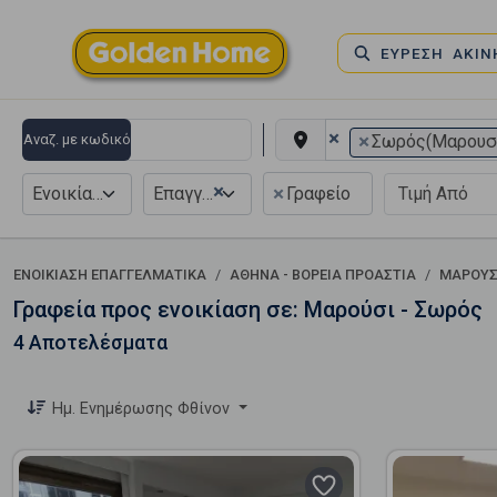
ΕΥΡΕΣΗ ΑΚΙ
×
×
Αναζ. με κωδικό
Σωρός(Μαρουσ
×
×
Ενοικίαση
Επαγγελματικό
Γραφείο
ΕΝΟΙΚΊΑΣΗ ΕΠΑΓΓΕΛΜΑΤΙΚΆ
ΑΘΉΝΑ - ΒΌΡΕΙΑ ΠΡΟΆΣΤΙΑ
ΜΑΡΟΎΣ
Γραφεία προς ενοικίαση σε: Μαρούσι - Σωρός
4 Αποτελέσματα
Ημ. Ενημέρωσης Φθίνον