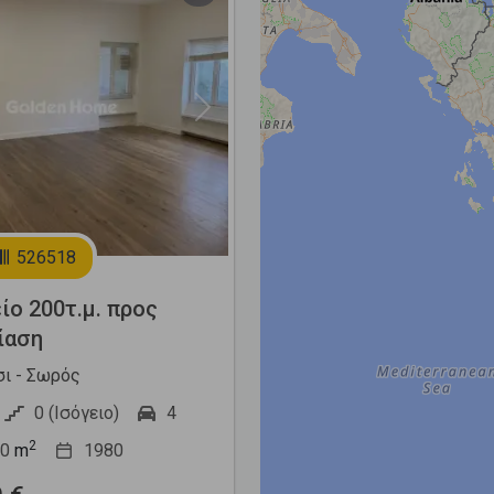
Next
526518
ίο 200τ.μ. προς
ίαση
ι - Σωρός
0 (Ισόγειο)
4
2
0
m
1980