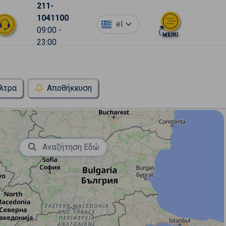
211-
1041100
el
09:00 -
23:00
λτρα
Αποθήκευση
Αναζήτηση Εδώ