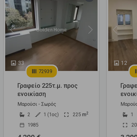
Previous
Next
Previous
33
12
72939
Γραφείο 225τ.μ. προς
Γραφε
ενοικίαση
ενοικ
Μαρούσι - Σωρός
Μαρούσ
2
2
1 (1ος)
225
m
1
1985
20