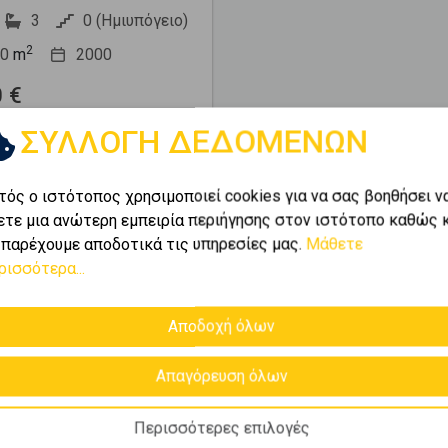
3
0 (Ημιυπόγειο)
2
0
m
2000
 €
ΣΥΛΛΟΓΗ ΔΕΔΟΜΕΝΩΝ
ι
1-4
από
4
.
τός ο ιστότοπος χρησιμοποιεί cookies για να σας βοηθήσει ν
ετε μια ανώτερη εμπειρία περιήγησης στον ιστότοπο καθώς 
 παρέχουμε αποδοτικά τις υπηρεσίες μας.
Μάθετε
ρισσότερα...
Αποδοχή όλων
λούσιο χαρτοφυλάκιο της
Απαγόρευση όλων
ε
Μαρούσι - Σωρός
και
ς καλύτερες ευκαιρίες
Περισσότερες επιλογές
ουν κάθε ανάγκη.