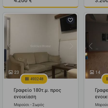
4.200 €
3.200
Previous
Next
Previous
23
14
493248
Γραφείο 180τ.μ. προς
Γραφε
ενοικίαση
ενοικ
Μαρούσι - Σωρός
Μαρούσ