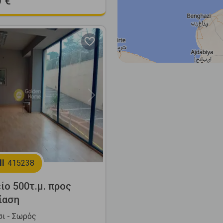
 €
Next
415238
ίο 500τ.μ. προς
ίαση
ι - Σωρός