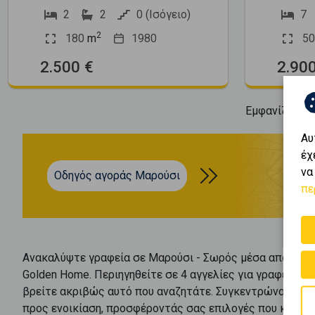
2
2
0 (Ισόγειο)
7
2
180
m
1980
50
2.500 €
2.900
Εμφανίζοντα
Αυ
έχ
να
Οδηγός αγοράς Μαρούσι
πε
Ανακαλύψτε
γραφεία
σε
Μαρούσι - Σωρός
μέσα από το π
Golden Home. Περιηγηθείτε σε
4
αγγελίες για
γραφεία
σ
βρείτε ακριβώς αυτό που αναζητάτε. Συγκεντρώνουμε τι
προς
ενοικίαση
, προσφέροντάς σας επιλογές που καλύπτ