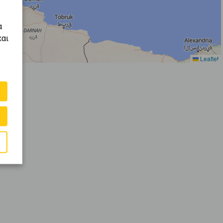
α
και
Leaflet