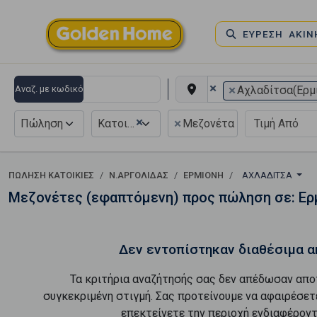
ΕΥΡΕΣΗ ΑΚΙ
×
×
Αναζ. με κωδικό
Αχλαδίτσα(Ερμ
×
×
Πώληση
Κατοικία
Μεζονέτα Εφαπτόμενη
ΠΏΛΗΣΗ ΚΑΤΟΙΚΊΕΣ
Ν.ΑΡΓΟΛΙΔΑΣ
ΕΡΜΙΟΝΗ
ΑΧΛΑΔΊΤΣΑ
Μεζονέτες (εφαπτόμενη) προς πώληση σε: Ερμ
Δεν εντοπίστηκαν διαθέσιμα α
Τα κριτήρια αναζήτησής σας δεν απέδωσαν απο
συγκεκριμένη στιγμή. Σας προτείνουμε να αφαιρέσετ
επεκτείνετε την περιοχή ενδιαφέροντ