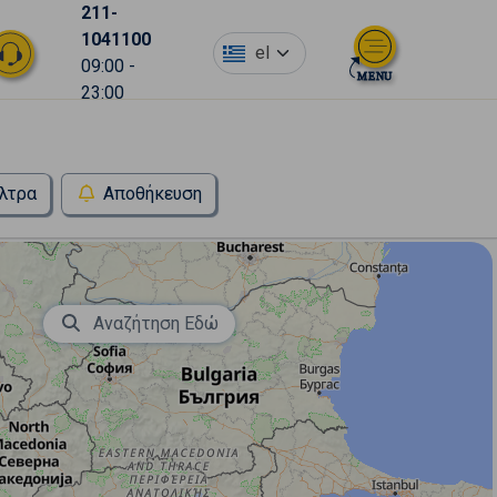
211-
1041100
el
09:00 -
23:00
λτρα
Αποθήκευση
Αναζήτηση Εδώ