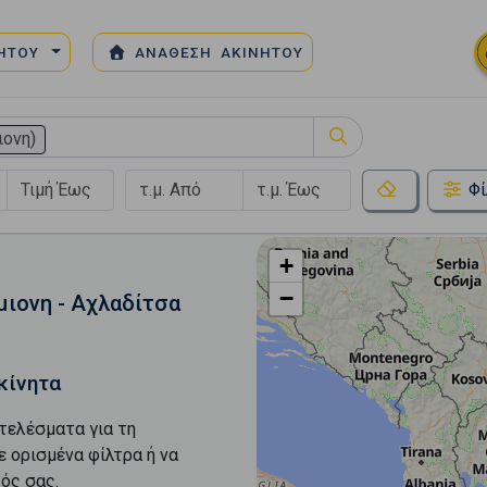
ΝΗΤΟΥ
ΑΝΑΘΕΣΗ ΑΚΙΝΗΤΟΥ
ιονη)
Φί
+
−
ιονη - Αχλαδίτσα
κίνητα
τελέσματα για τη
ε ορισμένα φίλτρα ή να
ός σας.