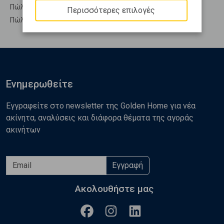
Πώληση Υπόσκαφα ΧΑΛΚΙΔΑ - Αγ. Μαρίνα
Περισσότερες επιλογές
Πώληση Υπολ. υψουν ΧΑΛΚΙΔΑ - Αγ. Μαρίνα
Ενημερωθείτε
Εγγραφείτε στο newsletter της Golden Home για νέα
ακίνητα, αναλύσεις και διάφορα θέματα της αγοράς
ακινήτων
Εγγραφή
Ακολουθήστε μας